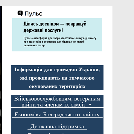
Інформація для громадян України,
які проживають на тимчасово
окупованих територіях
Військовослужбовцям, ветеранам
війни та членам їх сімей
Економіка Болградського району
Державна підтримка