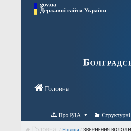
Перейти
gov.ua
Державні сайти України
до
вмісту
Болградс
Про РДА
Структурні
/
Новини
/
ЗВЕРНЕННЯ ВОЛОДИМ