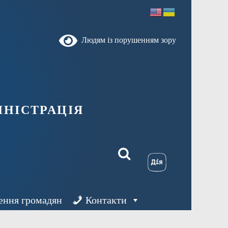
Людям із порушенням зору
ністрація
ення громадян
Контакти