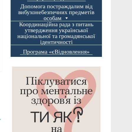
Допомога постраждалим від
вибухонебезпечних предметів
особам
Координаційна рада з питань
утвердження української
національної та громадянської
ідентичності
Програма «єВідновлення»
→