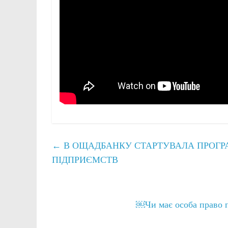
←
В ОЩАДБАНКУ СТАРТУВАЛА ПРОГР
ПІДПРИЄМСТВ
￼Чи має особа право п