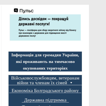
Інформація для громадян України,
які проживають на тимчасово
окупованих територіях
Військовослужбовцям, ветеранам
війни та членам їх сімей
Економіка Болградського району
Державна підтримка