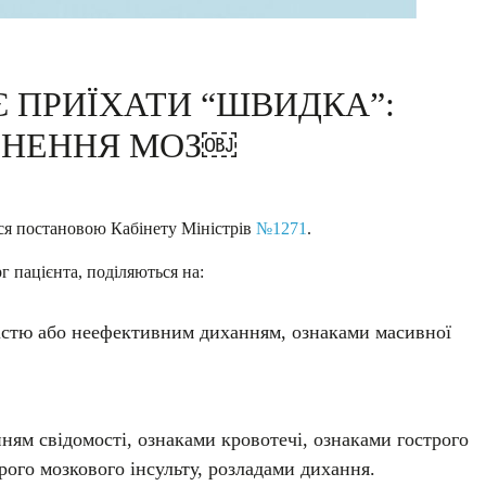
Є ПРИЇХАТИ “ШВИДКА”:
СНЕННЯ МОЗ￼
ся постановою Кабінету Міністрів
№1271
.
рг пацієнта, поділяються на:
істю або неефективним диханням, ознаками масивної
ям свідомості, ознаками кровотечі, ознаками гострого
рого мозкового інсульту, розладами дихання.