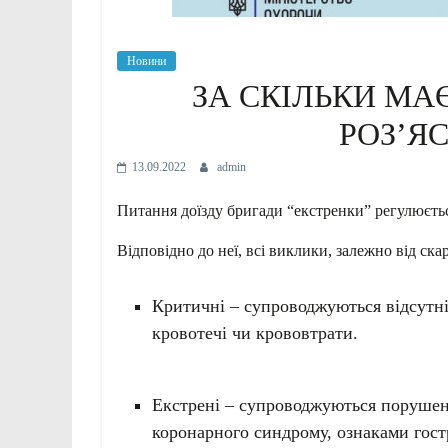
Новини
ЗА СКІЛЬКИ МА
РОЗ’Я
13.09.2022
admin
Питання доїзду бригади “екстренки” регулюєть
Відповідно до неї, всі виклики, залежно від ска
Критичні – супроводжуються відсутн
кровотечі чи крововтрати.
Екстрені – супроводжуються порушенн
коронарного синдрому, ознаками гост