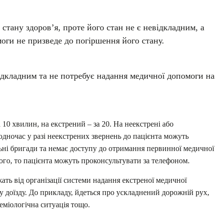
 стану здоров’я, проте його стан не є невідкладним, а
оги не призведе до погіршення його стану.
відкладним та не потребує надання медичної допомоги на
10 хвилин, на екстрений – за 20. На неекстрені або
дночас у разі неекстрених звернень до пацієнта можуть
льні бригади та немає доступу до отримання первинної медичної
го, то пацієнта можуть проконсультувати за телефоном.
жать від організації системи надання екстреної медичної
 доїзду. До прикладу, йдеться про ускладнений дорожній рух,
деміологічна ситуація тощо.