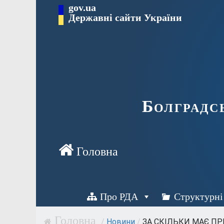
Перейти
gov.ua
Державні сайти України
до
вмісту
Болградс
Про РДА
Структурні
/
Новини
/
ЗА СКІЛЬКИ МАЄ ПРИ