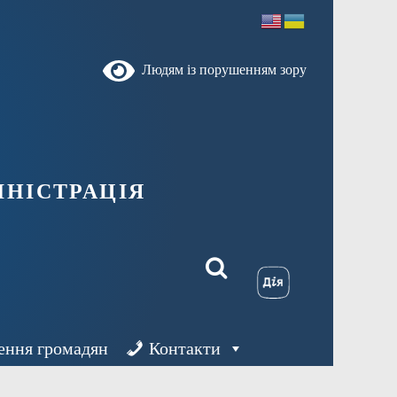
Людям із порушенням зору
ністрація
ення громадян
Контакти