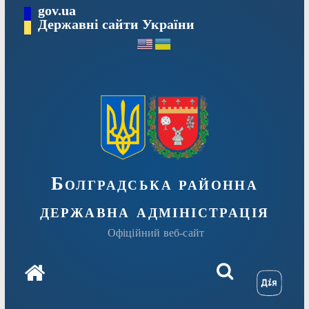
Перейти
gov.ua
Державні сайти України
до
вмісту
Болградська районна
державна адміністрація
Офіційний веб-сайт