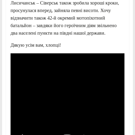
Лисичанськ – Сіверськ також зробила хороші кроки,
просунулася вперед, зайняла певні висоти. Хочу
відзначити також 42-й окремий мотопіхотний
батальйон – завдяки його героїчним діям звільнено
два населені пункти на півдні нашої держави.
Дякую усім вам, хлопці!