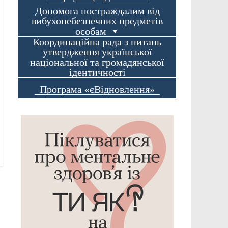
Допомога постраждалим від
вибухонебезпечних предметів
особам
Координаційна рада з питань
утвердження української
національної та громадянської
ідентичності
Програма «єВідновлення»