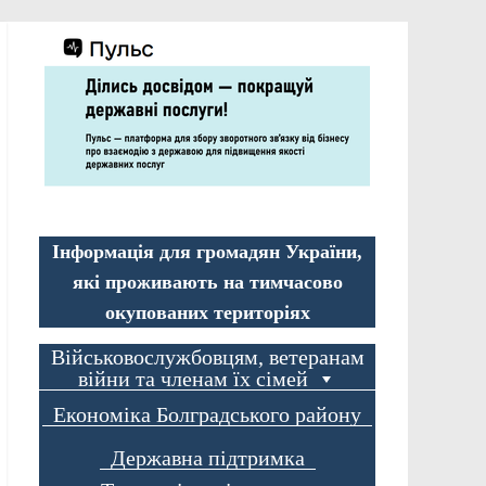
Інформація для громадян України,
які проживають на тимчасово
окупованих територіях
Військовослужбовцям, ветеранам
війни та членам їх сімей
Економіка Болградського району
Державна підтримка