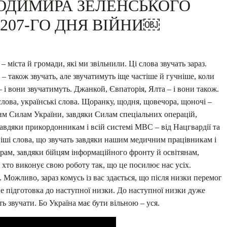
ОДИМИРА ЗЕЛЕНСЬКОГО
207-ГО ДНЯ ВІЙНИ￼
– міста й громади, які ми звільнили. Ці слова звучать зараз.
– також звучать, але звучатимуть іще частіше й гучніше, коли
– і вони звучатимуть. Джанкой, Євпаторія, Ялта – і вони також.
слова, українські слова. Щоранку, щодня, щовечора, щоночі –
им Силам України, завдяки Силам спеціальних операцій,
завдяки прикордонникам і всій системі МВС – від Нацгвардії та
ші слова, що звучать завдяки нашим медичним працівникам і
рам, завдяки бійцям інформаційного фронту й освітянам,
 хто виконує свою роботу так, що це посилює нас усіх.
Можливо, зараз комусь із вас здається, що після низки перемог
е підготовка до наступної низки. До наступної низки дуже
ть звучати. Бо Україна має бути вільною – уся.