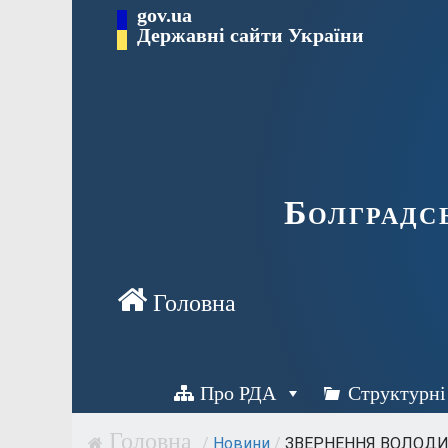
Перейти
gov.ua
Державні сайти України
до
вмісту
Болградс
Про РДА
Структурні
/
Новини
/
ЗВЕРНЕННЯ ВОЛОДИМ