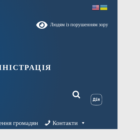
Людям із порушенням зору
ністрація
ення громадян
Контакти