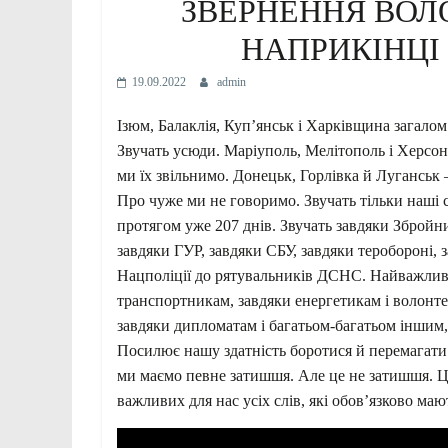
ЗВЕРНЕННЯ ВОЛ
НАПРИКІНЦІ 
19.09.2022
admin
Ізюм, Балаклія, Куп’янськ і Харківщина загалом 
Звучать усюди. Маріуполь, Мелітополь і Херсон 
ми їх звільнимо. Донецьк, Горлівка й Луганськ 
Про чуже ми не говоримо. Звучать тільки наші 
протягом уже 207 днів. Звучать завдяки Збройн
завдяки ГУР, завдяки СБУ, завдяки теробороні, 
Нацполіції до рятувальників ДСНС. Найважливі
транспортникам, завдяки енергетикам і волонте
завдяки дипломатам і багатьом-багатьом іншим,
Посилює нашу здатність боротися й перемагати. 
ми маємо певне затишшя. Але це не затишшя. Ц
важливих для нас усіх слів, які обов’язково маю