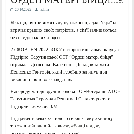
26.10.2022
admin
Біль щодня тривожить душу кожного, адже Україна
втрачає кращих своїх патріотів, а сім’ї залишаються
без найдорожчих людей.
25 ЖОВТНЯ 2022 рОКУ в старостинському округу с.
Підгірне Тарутинської ОТГ “Орден матері бійця”
отримала Денісенко Валентина Денадіївна мати
Денісенко Григорія, який героїчно загинув при
виконанні бойового завдання.
Нагороду матері вручив голова ГО «Ветеранів АТО»
Тарутинської громади Решотка І.С. та староста с.
Підгірне Тасмасис З.М.
Підтримати маму загиблого героя в таку хвилину
також прийшли військовослужбовці відділу
прикордонної служби “Тарутине”,