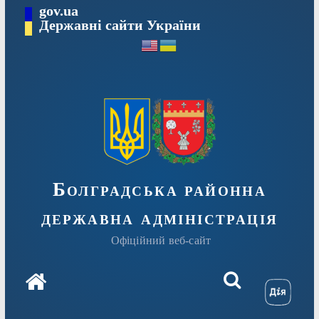
Перейти
gov.ua
Державні сайти України
до
вмісту
Болградська районна
державна адміністрація
Офіційний веб-сайт