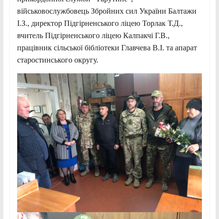
військовослужбовець Збройних сил України Балтажи
І.З., директор Підгірненського ліцею Торлак Т.Д.,
вчитель Підгірненського ліцею Калпакчі Г.В.,
працівник сільської бібліотеки Главчева В.І. та апарат
старостинського округу.