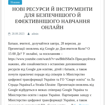
Новини
НОВІ РЕСУРСИ Й ІНСТРУМЕНТИ
ДЛЯ БЕЗПЕЧНІШОГО Й
ЕФЕКТИВНІШОГО НАВЧАННЯ
ОНЛАЙН
28.09.2023
admin
Батьки, вчителі, долучайтеся завтра, 28 вересня, до
Презентації оновлень від Google до Дня вчителя Коли? О
15:00 Де? У онлайні, за посиланням –
https://www.youtube.com/watch?v=awBhblS8aOs Приєднуйтеся
наживо, аби ознайомитися з останніми доповненнями
ресурсів від Google для освітян, дітей і батьків, а також
почути практичні поради від спікерів із Міністерство
цифрової трансформації України та ГО “Смарт освіта” та Ла
Страда-Україна/La Strada-Ukraine. Презентація оновлень від
Google відбудеться в межах співпраці Google Україна та
Міністерство освіти і науки України. Партнерами заходу є
Міністерство цифрової трансформації України, а також