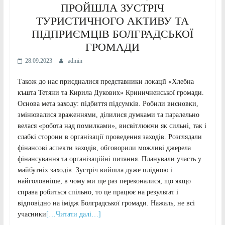
ПРОЙШЛА ЗУСТРІЧ
ТУРИСТИЧНОГО АКТИВУ ТА
ПІДПРИЄМЦІВ БОЛГРАДСЬКОЇ
ГРОМАДИ
28.09.2023
admin
Також до нас приєдналися представники локації «Хлебна
къшта Тетяни та Кирила Дукових» Криничненської громади.
Основа мета заходу: підбиття підсумків. Робили висновки,
змінювалися враженнями, ділилися думками та паралельно
велася «робота над помилками», висвітлюючи як сильні, так і
слабкі сторони в організації проведення заходів. Розглядали
фінансові аспекти заходів, обговорили можливі джерела
фінансування та організаційні питання. Планували участь у
майбутніх заходів. Зустріч вийшла дуже плідною і
найголовніше, в чому ми ще раз переконалися, що якщо
справа робиться спільно, то це працює на результат і
відповідно на імідж Болградської громади. Нажаль, не всі
учасники
[…Читати далі…]