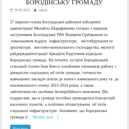
БОРОДІНСЬКУ ГРОМАДУ
28.09.2023
admin
27 вересня голова Болградської районної військової
адміністрації Михайло Шарафаненко спільно з першим
заступником Болградської РВА Валерієм Єребаканом та
начальником відділу інфраструктури, містобудування та
архітектури, житлово-комунального господарства, екології
райдержадміністрації Аркадієм Радуловим відвідали
Бородінську громаду. На початку зустрічі Бородінський
сільський голова Іван Кюссе ознайомив очільників району з
діяльністю соціальних об’єктів громади, готовністю
навчальних закладів освіти до нового навчального року та до
опалювального сезону 2023-2024 років, а також
забезпеченістю засобами безперебійного живлення. Він
підкреслив, що в громаді постійно проводиться благоустрій
населених пунктів, а особливо облаштування об’єктів
соціальної інфраструктури. Зазначимо, що Бородінська
громада у
[…Читати далі…]
Read more