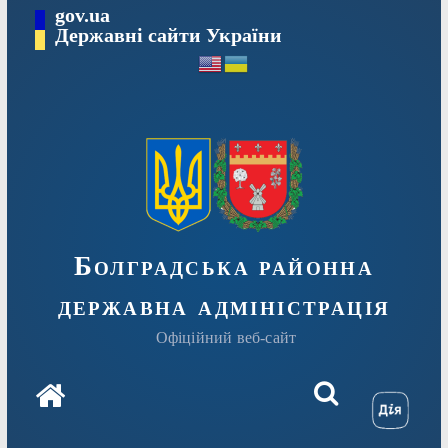
Перейти
gov.ua
Державні сайти України
до
вмісту
Болградська районна
державна адміністрація
Офіційний веб-сайт