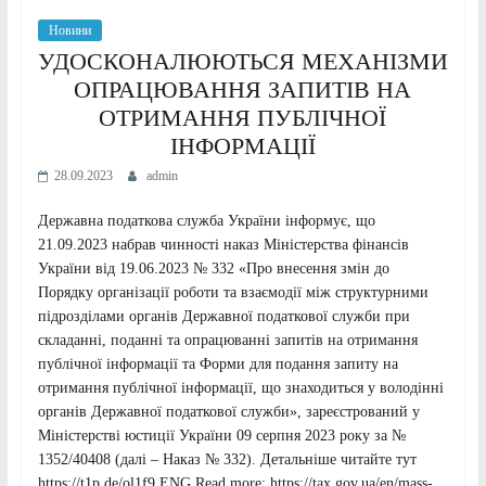
Новини
УДОСКОНАЛЮЮТЬСЯ МЕХАНІЗМИ
ОПРАЦЮВАННЯ ЗАПИТІВ НА
ОТРИМАННЯ ПУБЛІЧНОЇ
ІНФОРМАЦІЇ
28.09.2023
admin
Державна податкова служба України інформує, що
21.09.2023 набрав чинності наказ Міністерства фінансів
України від 19.06.2023 № 332 «Про внесення змін до
Порядку організації роботи та взаємодії між структурними
підрозділами органів Державної податкової служби при
складанні, поданні та опрацюванні запитів на отримання
публічної інформації та Форми для подання запиту на
отримання публічної інформації, що знаходиться у володінні
органів Державної податкової служби», зареєстрований у
Міністерстві юстиції України 09 серпня 2023 року за №
1352/40408 (далі – Наказ № 332). Детальніше читайте тут
https://t1p.de/ol1f9 ENG Read more: https://tax.gov.ua/en/mass-