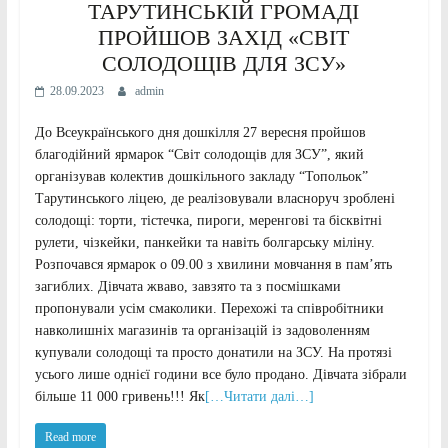
ТАРУТИНСЬКІЙ ГРОМАДІ
ПРОЙШОВ ЗАХІД «СВІТ
СОЛОДОЩІВ ДЛЯ ЗСУ»
28.09.2023
admin
До Всеукраїнського дня дошкілля 27 вересня пройшов
благодійний ярмарок “Світ солодощів для ЗСУ”, який
організував колектив дошкільного закладу “Топольок”
Тарутинського ліцею, де реалізовували власноруч зроблені
солодощі: торти, тістечка, пироги, меренгові та бісквітні
рулети, чізкейки, панкейки та навіть болгарську міліну.
Розпочався ярмарок о 09.00 з хвилини мовчання в памʼять
загиблих. Дівчата жваво, завзято та з посмішками
пропонували усім смаколики. Перехожі та співробітники
навколишніх магазинів та організацій із задоволенням
купували солодощі та просто донатили на ЗСУ. На протязі
усього лише однієї години все було продано. Дівчата зібрали
більше 11 000 гривень!!! Як
[…Читати далі…]
Read more