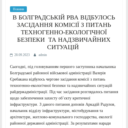
Новини
В БОЛГРАДСЬКІЙ РВА ВІДБУЛОСЬ
ЗАСІДАННЯ КОМІСІЇ З ПИТАНЬ
ТЕХНОГЕННО-ЕКОЛОГІЧНОЇ
БЕЗПЕКИ ТА НАДЗВИЧАЙНИХ
СИТУАЦІЙ
28.09.2023
admin
Сьогодні, під головуванням першого заступника начальника
Болградської районної військової адміністрації Валерія
Єребакана відбулось чергове засідання комісії з питань
техногенно-екологічної безпеки та надзвичайних ситуацій
райдержадміністрації. Під час засідання розглядалось питання
щодо забезпечення захисту об’єкту критичної
інфраструктури. З даного питання доповів Аркадій Радулов,
начальник відділу інфраструктури, містобудування та
архітектури, житлово-комунального господарства, екології
районної державної адміністрації. За результатами наради