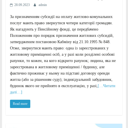
28.09.2023
admin
За призначенням субсидії на оплату житлово-комунальних
послуг мають право звернутися чотири категорії громадян.
Як нагадують у Пенсійному фонді, це передбачено
Положенням про порядок призначення житлових субсидій,
затвердженим постановою Кабміну від 21.10.1995 № 848.
Отже, звернутися мають право: одна із зареєстрованих у
житловому приміщенні осіб, а у разі коли розділені особові
рахунки, то кожен, на кого відкрито рахунок; людина, яка не
зареєстрована в житловому приміщенні / будинку, але
фактично проживає у ньому на підставі договору оренди
житла (або за рішенням суду); індивідуальний забудовник,
будинок якого не прийнято в експлуатацію, у разі,
[…Читати
далі…]
Read more