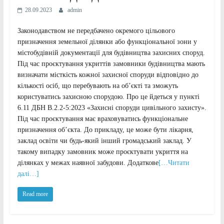
28.09.2023
admin
Законодавством не передбачено окремого цільового
призначення земельної ділянки або функціональної зони у
містобудівній документації для будівництва захисних споруд.
Під час проєктування укриттів замовники будівництва мають
визначати місткість кожної захисної споруди відповідно до
кількості осіб, що перебувають на об’єкті та зможуть
користуватись захисною спорудою. Про це йдеться у пункті
6.11 ДБН В.2.2-5:2023 «Захисні споруди цивільного захисту».
Під час проєктування має враховуватись функціональне
призначення об’єкта. До прикладу, це може бути лікарня,
заклад освіти чи будь-який інший громадський заклад. У
такому випадку замовник може проєктувати укриття на
ділянках у межах наявної забудови. Додаткове
[…Читати
далі…]
Read more