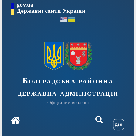
Перейти
gov.ua
Державні сайти України
до
вмісту
Болградська районна
державна адміністрація
Офіційний веб-сайт