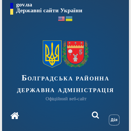
Перейти
gov.ua
Державні сайти України
до
вмісту
Болградська районна
державна адміністрація
Офіційний веб-сайт