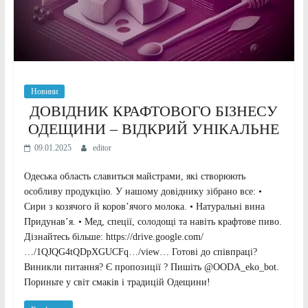
Новини
ДОВІДНИК КРАФТОВОГО БІЗНЕСУ
ОДЕЩИНИ – ВІДКРИЙ УНІКАЛЬНЕ
09.01.2025
editor
Одеська область славиться майстрами, які створюють
особливу продукцію. У нашому довіднику зібрано все: •
Сири з козячого й коров’ячого молока. • Натуральні вина
Придунав’я. • Мед, спеції, солодощі та навіть крафтове пиво.
Дізнайтесь більше: https://drive.google.com/
…/1QJQG4tQDpXGUCFq…/view… Готові до співпраці?
Виникли питання? Є пропозиції ? Пишіть @OODA_eko_bot.
Пориньте у світ смаків і традицій Одещини!