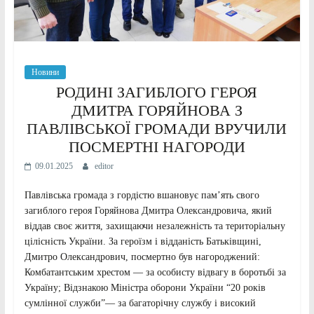
Новини
РОДИНІ ЗАГИБЛОГО ГЕРОЯ
ДМИТРА ГОРЯЙНОВА З
ПАВЛІВСЬКОЇ ГРОМАДИ ВРУЧИЛИ
ПОСМЕРТНІ НАГОРОДИ
09.01.2025
editor
Павлівська громада з гордістю вшановує пам’ять свого
загиблого героя Горяйнова Дмитра Олександровича, який
віддав своє життя, захищаючи незалежність та територіальну
цілісність України. За героїзм і відданість Батьківщині,
Дмитро Олександрович, посмертно був нагороджений:
Комбатантським хрестом — за особисту відвагу в боротьбі за
Україну; Відзнакою Міністра оборони України “20 років
сумлінної служби”— за багаторічну службу і високий