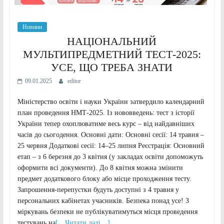
Новини
НАЦІОНАЛЬНИЙ
МУЛЬТИПРЕДМЕТНИЙ ТЕСТ-2025:
УСЕ, ЩО ТРЕБА ЗНАТИ
09.01.2025
editor
Міністерство освіти і науки України затвердило календарний
план проведення НМТ-2025. Із нововведень: тест з історії
України тепер охоплюватиме весь курс – від найдавніших
часів до сьогодення. Основні дати: Основні сесії: 14 травня –
25 червня Додаткові сесії: 14–25 липня Реєстрація: Основний
етап – з 6 березня до 3 квітня (у закладах освіти допоможуть
оформити всі документи). До 8 квітня можна змінити
предмет додаткового блоку або місце проходження тесту.
Запрошення-перепустки будуть доступні з 4 травня у
персональних кабінетах учасників. Безпека понад усе! З
міркувань безпеки не публікуватимуться місця проведення
тестувань на
[…Читати далі…]