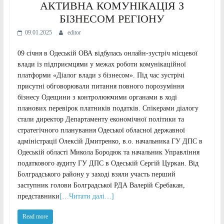
АКТИВНА КОМУНІКАЦІЯ З
БІЗНЕСОМ РЕГІОНУ
09.01.2025
editor
09 січня в Одеській ОВА відбулась онлайн-зустріч місцевої
влади із підприємцями у межах роботи комунікаційної
платформи «Діалог влади з бізнесом». Під час зустрічі
присутні обговорювали питання повного порозуміння
бізнесу Одещини з контролюючими органами в ході
планових перевірок платників податків. Спікерами діалогу
стали директор Департаменту економічної політики та
стратегічного планування Одеської обласної державної
адміністрації Олексій Дмитренко, в.о. начальника ГУ ДПС в
Одеській області Микола Бородюк та начальник Управління
податкового аудиту ГУ ДПС в Одеській Сергій Цуркан. Від
Болградського району у заході взяли участь перший
заступник голови Болградської РДА Валерій Єребакан,
представники
[…Читати далі…]
Read more