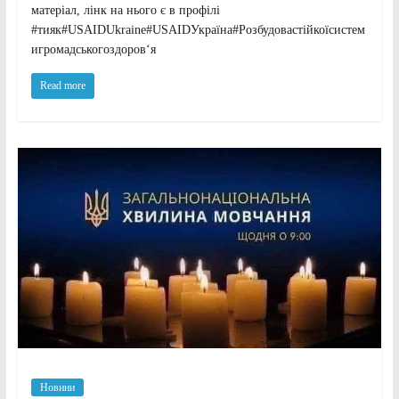
матеріал, лінк на нього є в профілі
#тияк#USAIDUkraine#USAIDУкраїна#Розбудовастійкоїсистем
игромадськогоздоров‘я
Read more
Новини