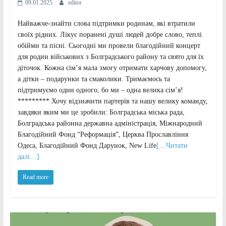
09.01.2025
editor
Найважче-знайти слова підтримки родинам, які втратили
своїх рідних. Лікує поранені душі людей добре слово, теплі
обійми та пісні. Сьогодні ми провели благодійний концерт
для родин військових з Болградського району та свято для їх
діточок. Кожна сімʼя мала змогу отримати харчову допомогу,
а дітки – подарунки та смаколики. Тримаємось та
підтримуємо один одного, бо ми – одна велика сімʼя!
********* Хочу відзначити партерів та нашу велику команду,
завдяки яким ми це зробили: Болградська міська рада,
Болградська районна державна адміністрація, Міжнародний
Благодійний Фонд “Реформація”, Церква Прославління
Одеса, Благодійний Фонд Дарунок, New Life
[…Читати
далі…]
Read more