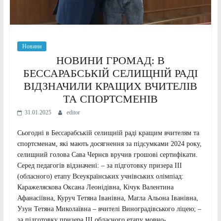
Новини
НОВИНИ ГРОМАД: В
БЕССАРАБСЬКІЙ СЕЛИЩНІЙ РАДІ
ВІДЗНАЧИЛИ КРАЩИХ ВЧИТЕЛІВ
ТА СПОРТСМЕНІВ
31.01.2025
editor
Сьогодні в Бессарабській селищній раді кращим вчителям та
спортсменам, які мають досягнення за підсумками 2024 року,
селищний голова Сава Чернєв вручив грошові сертифікати.
Серед педагогів відзначені: – за підготовку призера ІІІ
(обласного) етапу Всеукраїнських учнівських олімпіад:
Каражеляскова Оксана Леонідівна, Кічук Валентина
Афанасіївна, Куруч Тетяна Іванівна, Магла Альона Іванівна,
Узун Тетяна Миколаївна – вчителі Виноградівського ліцею; –
за підготовку призера ІІІ обласного етапу мовно-