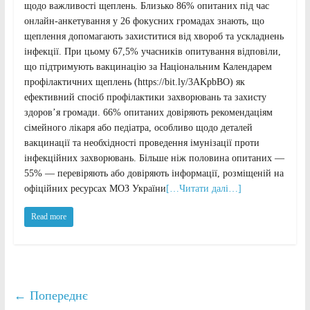
щодо важливості щеплень. Близько 86% опитаних під час
онлайн-анкетування у 26 фокусних громадах знають, що
щеплення допомагають захиститися від хвороб та ускладнень
інфекції. При цьому 67,5% учасників опитування відповіли,
що підтримують вакцинацію за Національним Календарем
профілактичних щеплень (https://bit.ly/3AKpbBO) як
ефективний спосіб профілактики захворювань та захисту
здоров’я громади. 66% опитаних довіряють рекомендаціям
сімейного лікаря або педіатра, особливо щодо деталей
вакцинації та необхідності проведення імунізації проти
інфекційних захворювань. Більше ніж половина опитаних —
55% — перевіряють або довіряють інформації, розміщеній на
офіційних ресурсах МОЗ України
[…Читати далі…]
Read more
← Попереднє