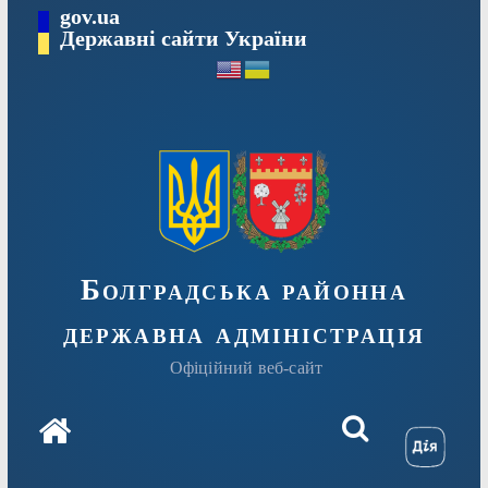
Перейти
gov.ua
Державні сайти України
до
вмісту
Болградська районна
державна адміністрація
Офіційний веб-сайт