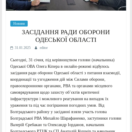
Новини
ЗАСІДАННЯ РАДИ ОБОРОНИ
ОДЕСЬКОЇ ОБЛАСТІ
31.01.2025
editor
Сьогодні, 31 січня, під керівництвом голови (начальника)
Одеської ОВА Олега Кіпера в онлайн-режимі відбулось
засідання ради оборони Одеської області з питання взаємодії,
координації та узгодження дій між Силами оборони,
правоохоронними органами, РВА та органами місцевого
самоврядування щодо захисту об’єктів критичної
інфраструктури і можливого реагування на випадок їх
ураження та під час погіршення погодних умов. Від
Болградського району у засіданні взяли участь голова
Болградської РВА Михайло Шарафаненко, заступники голови
Валерій Єребакан та Олександр Іорданов, начальник
Болградського РТЦК та СП Анатолій Кушнір та начальник