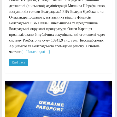
Робочою групою, у складі голови Болградської районної
державної (військової) адміністрації Михайла Шарафаненко,
заступників голови Болградської РВА Валерія Єребакана та
Олександра Іорданова, начальника відділу фінансів
Болградської РВА Павла Синельникова та представника
Болградської окружної прокуратури Ольги Карапіря
проаналізовано 6 публічних закупівель, які оголошені через
систему ProZorro на суму 10941,9 тис. грн. Бессарабською,
Арцизькою та Болградською громадами району. Основна
частина
[…Читати далі…]
Read more