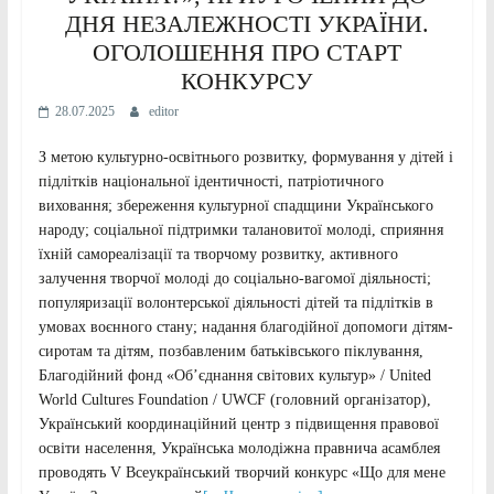
ДНЯ НЕЗАЛЕЖНОСТІ УКРАЇНИ.
ОГОЛОШЕННЯ ПРО СТАРТ
КОНКУРСУ
28.07.2025
editor
З метою культурно-освітнього розвитку, формування у дітей і
підлітків національної ідентичності, патріотичного
виховання; збереження культурної спадщини Українського
народу; соціальної підтримки талановитої молоді, сприяння
їхній самореалізації та творчому розвитку, активного
залучення творчої молоді до соціально-вагомої діяльності;
популяризації волонтерської діяльності дітей та підлітків в
умовах воєнного стану; надання благодійної допомоги дітям-
сиротам та дітям, позбавленим батьківського піклування,
Благодійний фонд «Об’єднання світових культур» / United
World Cultures Foundation / UWCF (головний організатор),
Український координаційний центр з підвищення правової
освіти населення, Українська молодіжна правнича асамблея
проводять V Всеукраїнський творчий конкурс «Що для мене