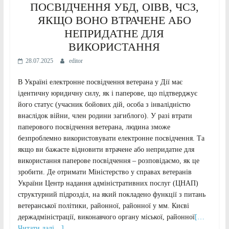
ПОСВІДЧЕННЯ УБД, ОІВВ, ЧСЗ,
ЯКЩО ВОНО ВТРАЧЕНЕ АБО
НЕПРИДАТНЕ ДЛЯ
ВИКОРИСТАННЯ
28.07.2025
editor
В Україні електронне посвідчення ветерана у Дії має
ідентичну юридичну силу, як і паперове, що підтверджує
його статус (учасник бойових дій, особа з інвалідністю
внаслідок війни, член родини загиблого). У разі втрати
паперового посвідчення ветерана, людина зможе
безпроблемно використовувати електронне посвідчення. Та
якщо ви бажаєте відновити втрачене або непридатне для
використання паперове посвідчення – розповідаємо, як це
зробити. Де отримати Міністерство у справах ветеранів
України Центр надання адміністративних послуг (ЦНАП)
структурний підрозділ, на який покладено функції з питань
ветеранської політики, районної, районної у мм. Києві
держадміністрації, виконавчого органу міської, районної
[…
Читати далі…]