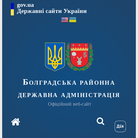
Перейти
gov.ua
Державні сайти України
до
вмісту
Болградська районна
державна адміністрація
Офіційний веб-сайт