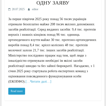
ОДНУ ЗАЯВУ
28.07.2025
editor
За перше півріччя 2025 року понад 56 тисяч українців
отримали безоплатно майже 208 тисяч якісних допоміжних
засобів реабілітації. Серед виданих засобів: 9,4 тис. протезів
верхніх і нижніх кінцівок понад 96 тис. одиниць
ортопедичного взуття майже 30 тис. протезно-ортопедичних
виробів понад 8,4 тис. крісел колісних 48 тис. протезів
молочної залози 21,7 тис. інших засобів реабілітації.
Міністерство послідовно працює над тим, щоб люди з
інвалідністю отримували необхідні їм якісні засоби
реабілітації швидко та без зайвої бюрократії. Нагадаємо, з 1
січня 2025 року стартувала робота експертних команд з
оцінювання повсякденного функціонування особи
(ЕКОПФО).
[…Читати далі…]
Read more