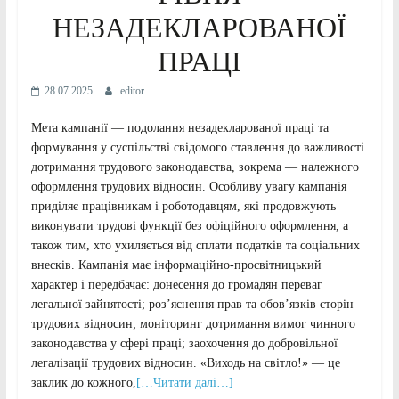
НЕЗАДЕКЛАРОВАНОЇ
ПРАЦІ
28.07.2025
editor
Мета кампанії — подолання незадекларованої праці та
формування у суспільстві свідомого ставлення до важливості
дотримання трудового законодавства, зокрема — належного
оформлення трудових відносин. Особливу увагу кампанія
приділяє працівникам і роботодавцям, які продовжують
виконувати трудові функції без офіційного оформлення, а
також тим, хто ухиляється від сплати податків та соціальних
внесків. Кампанія має інформаційно-просвітницький
характер і передбачає: донесення до громадян переваг
легальної зайнятості; роз’яснення прав та обов’язків сторін
трудових відносин; моніторинг дотримання вимог чинного
законодавства у сфері праці; заохочення до добровільної
легалізації трудових відносин. «Виходь на світло!» — це
заклик до кожного,
[…Читати далі…]