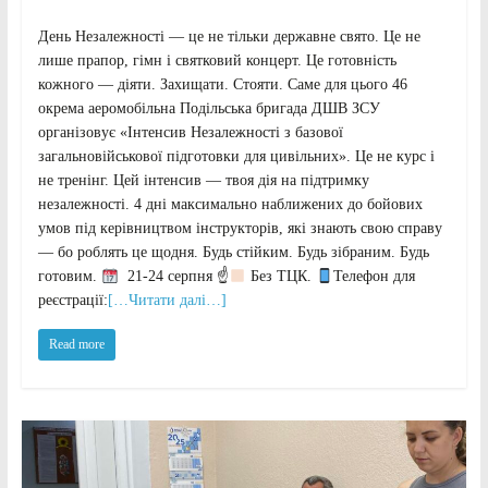
День Незалежності — це не тільки державне свято. Це не
лише прапор, гімн і святковий концерт. Це готовність
кожного — діяти. Захищати. Стояти. Саме для цього 46
окрема аеромобільна Подільська бригада ДШВ ЗСУ
організовує «Інтенсив Незалежності з базової
загальновійськової підготовки для цивільних». Це не курс і
не тренінг. Цей інтенсив — твоя дія на підтримку
незалежності. 4 дні максимально наближених до бойових
умов під керівництвом інструкторів, які знають свою справу
— бо роблять це щодня. Будь стійким. Будь зібраним. Будь
готовим.
21-24 серпня ☝
Без ТЦК.
Телефон для
реєстрації:
[…Читати далі…]
Read more