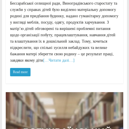
Бессарабської селищної ради, Виноградівського старостату та
служби у справах дітей було виділено матеріальну допомогу
родині для придбання будинку, надано гуманітарну допомогу
у вигляді меблів, посуду, одягу, продуктів харчування. З
матір’ю дітей обговорені та вирішені проблемні питання
щодо організації побуту, працевлаштування, навчання дітей
та влаштування їх в дошкільний заклад. Тому, хочеться
підкреслити, що спільні зусилля небайдужих та велике
бажання матері зберегти свою родину – це результат праці,
завдяки якому діти
[…Читати далі…]
Read more