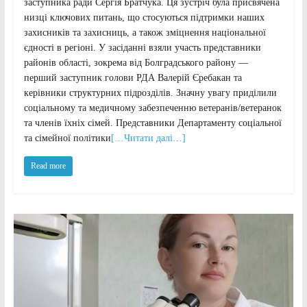
заступника ради Сергія Братчука. Ця зустріч була присвячена
низці ключових питань, що стосуються підтримки наших
захисників та захисниць, а також зміцнення національної
єдності в регіоні. У засіданні взяли участь представники
районів області, зокрема від Болградського району —
перший заступник голови РДА Валерій Єребакан та
керівники структурних підрозділів. Значну увагу приділили
соціальному та медичному забезпеченню ветеранів/ветеранок
та членів їхніх сімей. Представники Департаменту соціальної
та сімейної політики
[…Читати далі…]
Read more