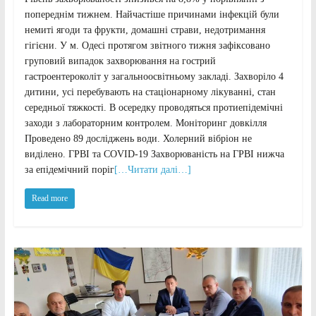
попереднім тижнем. Найчастіше причинами інфекцій були
немиті ягоди та фрукти, домашні страви, недотримання
гігієни. У м. Одесі протягом звітного тижня зафіксовано
груповий випадок захворювання на гострий
гастроентероколіт у загальноосвітньому закладі. Захворіло 4
дитини, усі перебувають на стаціонарному лікуванні, стан
середньої тяжкості. В осередку проводяться протиепідемічні
заходи з лабораторним контролем. Моніторинг довкілля
Проведено 89 досліджень води. Холерний вібріон не
виділено. ГРВІ та COVID-19 Захворюваність на ГРВІ нижча
за епідемічний поріг
[…Читати далі…]
Read more