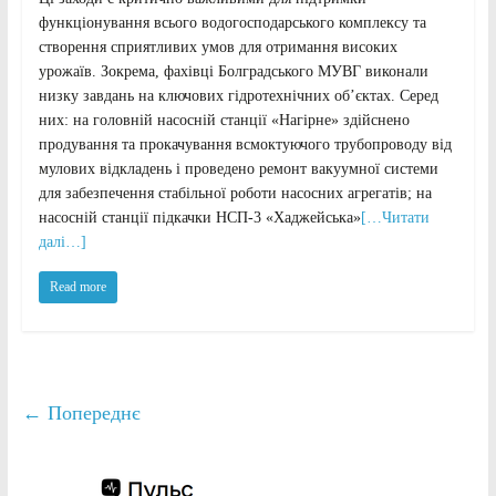
функціонування всього водогосподарського комплексу та
створення сприятливих умов для отримання високих
урожаїв. Зокрема, фахівці Болградського МУВГ виконали
низку завдань на ключових гідротехнічних об’єктах. Серед
них: на головній насосній станції «Нагірне» здійснено
продування та прокачування всмоктуючого трубопроводу від
мулових відкладень і проведено ремонт вакуумної системи
для забезпечення стабільної роботи насосних агрегатів; на
насосній станції підкачки НСП-3 «Хаджейська»
[…Читати
далі…]
Read more
← Попереднє