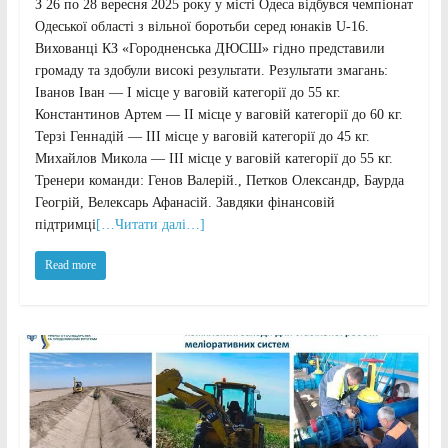
З 26 по 28 вересня 2025 року у місті Одеса відбувся чемпіонат
Одеської області з вільної боротьби серед юнаків U-16.
Вихованці КЗ «Городненська ДЮСШ» гідно представили
громаду та здобули високі результати. Результати змагань:
Іванов Іван — I місце у ваговій категорії до 55 кг.
Константинов Артем — II місце у ваговій категорії до 60 кг.
Терзі Геннадій — III місце у ваговій категорії до 45 кг.
Михайлов Микола — III місце у ваговій категорії до 55 кг.
Тренери команди: Генов Валерій., Петков Олександр, Баурда
Геогрій, Велексарь Афанасій. Завдяки фінансовій
підтримці
[…Читати далі…]
Read more