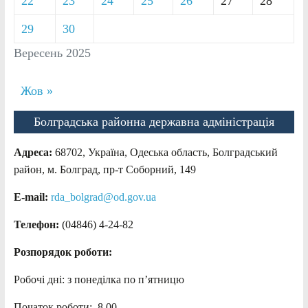
22
23
24
25
26
27
28
29
30
Вересень 2025
Жов »
Болградська районна державна адміністрація
Адреса:
68702, Україна, Одеська область, Болградський
район, м. Болград, пр-т Соборний, 149
E-mail:
rda_bolgrad@od.gov.ua
Телефон:
(04846) 4-24-82
Розпорядок роботи:
Робочі дні: з понеділка по п’ятницю
Початок роботи: 8.00