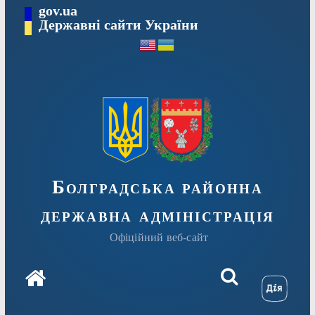
Перейти
gov.ua
Державні сайти України
до
вмісту
Болградська районна
державна адміністрація
Офіційний веб-сайт