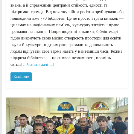
знань, а й справжніми центрами стійкості, єдності та
підтримки громад. Від початку війни росіяни зруйнували або
пошкодили вже 770 бібліотек. Це не просто втрата книжок —
це замах на національну пам’ять, культурну тяглість і право
громадян на знання. Попри щоденні виклики, бібліотекарі
гідно виконують свою місію: створюють простори для освіти,
науки й культури, підтримують громади та допомагають
людям відчувати себе вдома навіть у найтемніші часи. Кожна
відкрита бібліотека — це символ незламності, промінь
світла
[…Читати далі…]
Read more