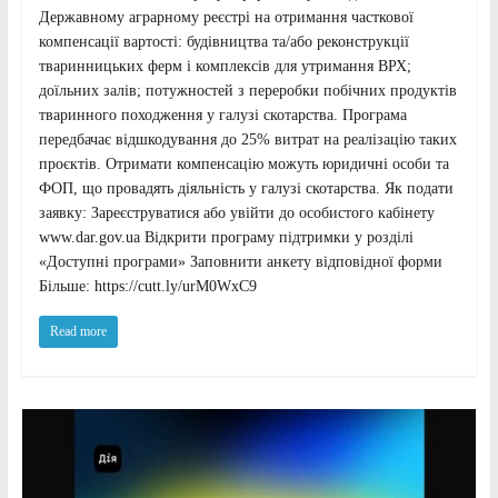
Державному аграрному реєстрі на отримання часткової
компенсації вартості: будівництва та/або реконструкції
тваринницьких ферм і комплексів для утримання ВРХ;
доїльних залів; потужностей з переробки побічних продуктів
тваринного походження у галузі скотарства. Програма
передбачає відшкодування до 25% витрат на реалізацію таких
проєктів. Отримати компенсацію можуть юридичні особи та
ФОП, що провадять діяльність у галузі скотарства. Як подати
заявку: Зареєструватися або увійти до особистого кабінету
www.dar.gov.ua Відкрити програму підтримки у розділі
«Доступні програми» Заповнити анкету відповідної форми
Більше: https://cutt.ly/urM0WxC9
Read more