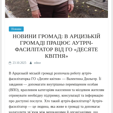
Новини
НОВИНИ ГРОМАД: В АРЦИЗЬКІЙ
ГРОМАДІ ПРАЦЮЄ АУТРІЧ-
ФАСИЛІТАТОР ВІД ГО «ДЕСЯТЕ
КВІТНЯ»
23.10.2025
editor
В Арцизькій міській громаді розпочала роботу аутріч-
фасилітаторка ГО «Десяте квітня» — Валентина Дюльгер. Її
завдання — допомагати внутрішньо переміщеним особам
(ВПО), вразливим категоріям населення та місцевим жителям
отримувати необхідну підтримку, консультації та інформацію
про доступні послуги. Хто такий аутріч-фасилітатор? Аутріч-
фасилітатор — це людина, яка живе в громаді та допомагає
налагодити зв’язок між мешканцями й організаціями, що