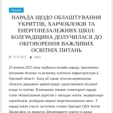
Новини
НАРАДА ЩОДО ОБЛАШТУВАННЯ
УКРИТТІВ, ХАРЧОБЛОКІВ ТА
ЕНЕРГОНЕЗАЛЕЖНИХ ШКІЛ:
БОЛГРАДЩИНА ДОЛУЧИЛАСЯ ДО
ОБГОВОРЕННЯ ВАЖЛИВИХ
ОСВІТНІХ ПИТАНЬ
23.10.2025
editor
23 жовтня 2025 року відбулася онлайн-нарада, присвячена
питанням безпеки та розвитку освітньої інфраструктури в
Одеській області. Захід об’єднав зусилля керівництва
обласної державної адміністрації, представників місцевої
влади та освітян. Ключовими темами селекторної наради
стали облаштування укриттів у закладах освіти, модернізація
харчоблоків, розбудова мережі енергонезалежних шкіл. У
нараді взяли участь заступник голови Одеської ОДА Антон
Шалигайло та директор Департаменту освіти та науки