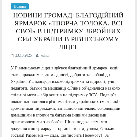
Новини
НОВИНИ ГРОМАД: БЛАГОДІЙНИЙ
ЯРМАРОК «ТВОРЧА ТОЛОКА. ВСІ
СВОЇ» В ПІДТРИМКУ ЗБРОЙНИХ
СИЛ УКРАЇНИ В РІВНЕСЬКОМУ
ЛІЦЕЇ
23.10.2025
editor
У Рівненському ліцеї відбувся благодійний ярмарок, який
став справжнім святом єдності, доброти та любові до
України. У атмосфері взаємопідтримки та щирості, учні,
педагоги, батьки та мешканці с.Рівне об’єдналися навколо
спільної мети – збір коштів на підтримку ЗСУ. Подвір’я
школи наповнилося різноманіттям українських смаколиків:
ароматними пиріжками, запашною випічкою, солодощами,
домашніми напоями та багатьма іншими ласощами,
приготовленими з любов’ю Щира подяка всім, хто
долучився до ярмарку — організаторам, учням, батькам,
гостям! Разом ми — сила, що творить Перемогу! За