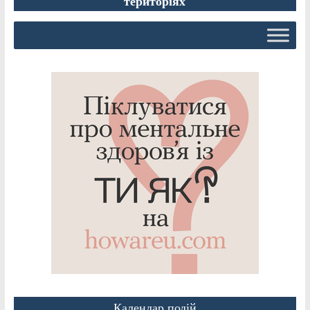
територіях
Календар подій