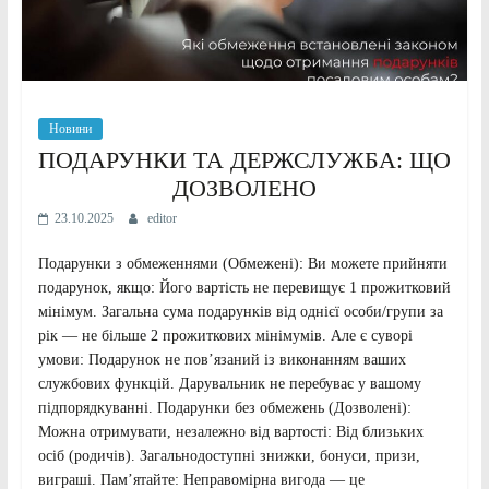
Новини
ПОДАРУНКИ ТА ДЕРЖСЛУЖБА: ЩО
ДОЗВОЛЕНО
23.10.2025
editor
Подарунки з обмеженнями (Обмежені): Ви можете прийняти
подарунок, якщо: Його вартість не перевищує 1 прожитковий
мінімум. Загальна сума подарунків від однієї особи/групи за
рік — не більше 2 прожиткових мінімумів. Але є суворі
умови: Подарунок не пов’язаний із виконанням ваших
службових функцій. Дарувальник не перебуває у вашому
підпорядкуванні. Подарунки без обмежень (Дозволені):
Можна отримувати, незалежно від вартості: Від близьких
осіб (родичів). Загальнодоступні знижки, бонуси, призи,
виграші. Пам’ятайте: Неправомірна вигода — це