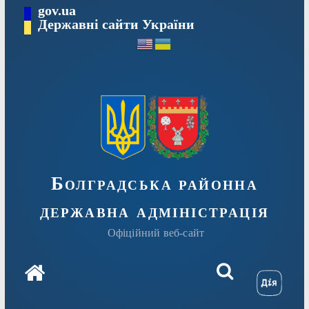
Перейти
gov.ua
Державні сайти України
до
вмісту
Болградська районна
державна адміністрація
Офіційний веб-сайт