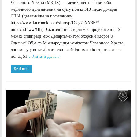
Червоного Хреста (МКЧХ) — медикаменти та вироби
медичного призначення на суму понад 310 тисяч доларів
США (детальніше за посиланням:
https://www.facebook.com/share/p/1Cag7qYY3E/?
mibextid=wwXIfr). Сьогодні ця історія має продовження. У
межах співпраці між Департаментом охорони здоров’я
Одеської ОДА та Міжнародним комітетом Червоного Хреста
допомогу у вигляді життєво необхідних ліків отримали вже
понад 51
[…Читати далі…]
Read more