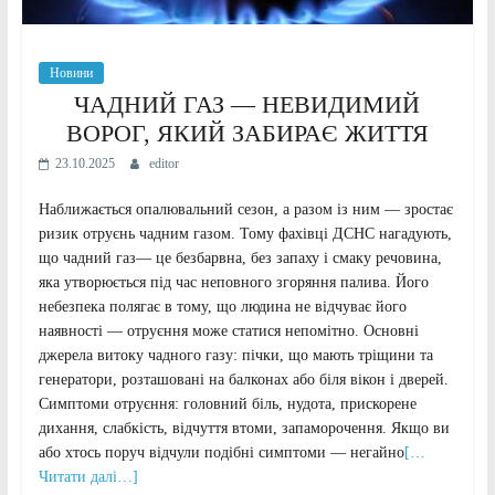
Новини
ЧАДНИЙ ГАЗ — НЕВИДИМИЙ
ВОРОГ, ЯКИЙ ЗАБИРАЄ ЖИТТЯ
23.10.2025
editor
Наближається опалювальний сезон, а разом із ним — зростає
ризик отруєнь чадним газом. Тому фахівці ДСНС нагадують,
що чадний газ— це безбарвна, без запаху і смаку речовина,
яка утворюється під час неповного згоряння палива. Його
небезпека полягає в тому, що людина не відчуває його
наявності — отруєння може статися непомітно. Основні
джерела витоку чадного газу: пічки, що мають тріщини та
генератори, розташовані на балконах або біля вікон і дверей.
Симптоми отруєння: головний біль, нудота, прискорене
дихання, слабкість, відчуття втоми, запаморочення. Якщо ви
або хтось поруч відчули подібні симптоми — негайно
[…
Читати далі…]