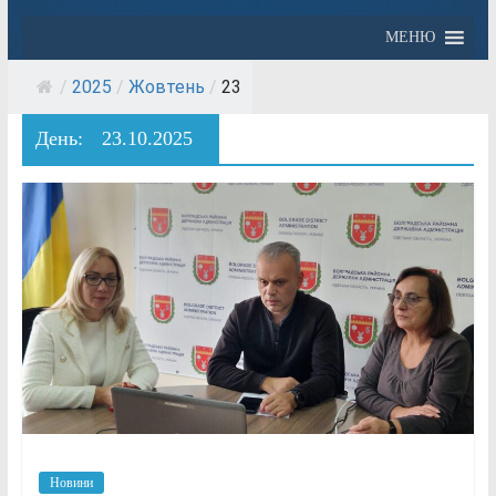
МЕНЮ
/
2025
/
Жовтень
/
23
День:
23.10.2025
Новини