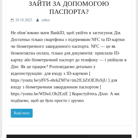
ЗАЙТИ ЗА ДОПОМОГОЮ
ПАСПОРТА?
29.10.2025
editor
Не обов’язково мати BankID, щоб увійти в застосунок Дія.
Достатньо тільки смартфона з підтримкою NFC та ID-картки
чи біометричного закордонного паспорта. NFC — це як
безконтактна оплата, тільки для документів: приклали ID-
картку або біометричний паспорт до телефону — і увійшли в
Дію. Як це працює? Розповідаємо детально у
відеоінструкціях: для входу з ID-карткою [
https://youtu.be/y8VS-ehrkZM?si=im2fLhZtOEJfoSjU ] для
входу з біометричним закордонним паспортом [
https://youtu.be/WDwLOh2EziE ] Користуйтесь Дією. А ми
подбаємо, щоб це було просто і зручно
Read more