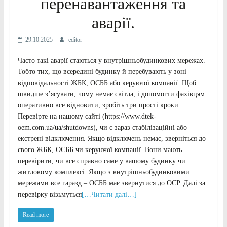
перенавантаження та
аварії.
29.10.2025
editor
Часто такі аварії стаються у внутрішньобудинкових мережах.
Тобто тих, що всередині будинку й перебувають у зоні
відповідальності ЖБК, ОСББ або керуючої компанії. Щоб
швидше з’ясувати, чому немає світла, і допомогти фахівцям
оперативно все відновити, зробіть три прості кроки:
Перевірте на нашому сайті (https://www.dtek-
oem.com.ua/ua/shutdowns), чи є зараз стабілізаційні або
екстрені відключення. Якщо відключень немає, зверніться до
свого ЖБК, ОСББ чи керуючої компанії. Вони мають
перевірити, чи все справно саме у вашому будинку чи
житловому комплексі. Якщо з внутрішньобудинковими
мережами все гаразд – ОСББ має звернутися до ОСР. Далі за
перевірку візьмуться
[…Читати далі…]
Read more