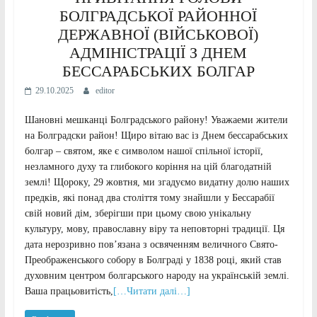
БОЛГРАДСЬКОЇ РАЙОННОЇ
ДЕРЖАВНОЇ (ВІЙСЬКОВОЇ)
АДМІНІСТРАЦІЇ З ДНЕМ
БЕССАРАБСЬКИХ БОЛГАР
29.10.2025
editor
Шановні мешканці Болградського району! Уважаеми жители
на Болградски район! Щиро вітаю вас із Днем бессарабських
болгар – святом, яке є символом нашої спільної історії,
незламного духу та глибокого коріння на цій благодатній
землі! Щороку, 29 жовтня, ми згадуємо видатну долю наших
предків, які понад два століття тому знайшли у Бессарабії
свій новий дім, зберігши при цьому свою унікальну
культуру, мову, православну віру та неповторні традиції. Ця
дата нерозривно пов’язана з освяченням величного Свято-
Преображенського собору в Болграді у 1838 році, який став
духовним центром болгарського народу на українській землі.
Ваша працьовитість,
[…Читати далі…]