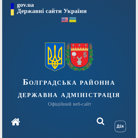
Перейти
gov.ua
Державні сайти України
до
вмісту
Болградська районна
державна адміністрація
Офіційний веб-сайт