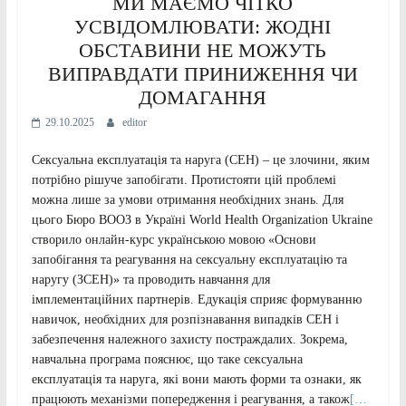
МИ МАЄМО ЧІТКО
УСВІДОМЛЮВАТИ: ЖОДНІ
ОБСТАВИНИ НЕ МОЖУТЬ
ВИПРАВДАТИ ПРИНИЖЕННЯ ЧИ
ДОМАГАННЯ
29.10.2025
editor
Сексуальна експлуатація та наруга (СЕН) – це злочини, яким
потрібно рішуче запобігати. Протистояти цій проблемі
можна лише за умови отримання необхідних знань. Для
цього Бюро ВООЗ в Україні World Health Organization Ukraine
створило онлайн-курс українською мовою «Основи
запобігання та реагування на сексуальну експлуатацію та
наругу (ЗСЕН)» та проводить навчання для
імплементаційних партнерів. Едукація сприяє формуванню
навичок, необхідних для розпізнавання випадків СЕН і
забезпечення належного захисту постраждалих. Зокрема,
навчальна програма пояснює, що таке сексуальна
експлуатація та наруга, які вони мають форми та ознаки, як
працюють механізми попередження і реагування, а також
[…