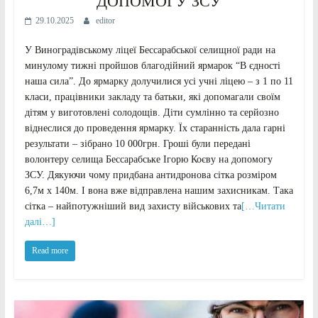
ДОПОМОГУ ЗСУ
29.10.2025
editor
У Виноградівському ліцеї Бессарабської селищної ради на
минулому тижні пройшов благодійний ярмарок “В єдності
наша сила”. До ярмарку долучилися усі учні ліцею – з 1 по 11
класи, працівники закладу та батьки, які допомагали своїм
дітям у виготовлені солодощів. Діти сумлінно та серйозно
віднеслися до проведення ярмарку. Їх старанність дала гарні
результати – зібрано 10 000грн. Гроші були передані
волонтеру селища Бессарабське Ігорю Коєву на допомогу
ЗСУ. Дякуючи чому придбана антидронова сітка розміром
6,7м х 140м. І вона вже відправлена нашим захисникам. Така
сітка – найпотужніший вид захисту військових та
[…Читати
далі…]
Read more