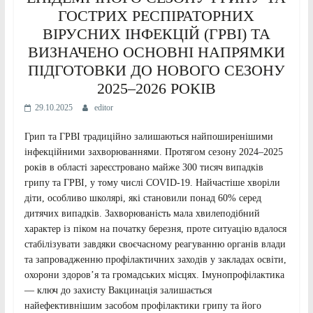
ГОСТРИХ РЕСПІРАТОРНИХ
ВІРУСНИХ ІНФЕКЦІЙ (ГРВІ) ТА
ВИЗНАЧЕНО ОСНОВНІ НАПРЯМКИ
ПІДГОТОВКИ ДО НОВОГО СЕЗОНУ
2025–2026 РОКІВ
29.10.2025
editor
Грип та ГРВІ традиційно залишаються найпоширенішими
інфекційними захворюваннями. Протягом сезону 2024–2025
років в області зареєстровано майже 300 тисяч випадків
грипу та ГРВІ, у тому числі COVID-19. Найчастіше хворіли
діти, особливо школярі, які становили понад 60% серед
дитячих випадків. Захворюваність мала хвилеподібний
характер із піком на початку березня, проте ситуацію вдалося
стабілізувати завдяки своєчасному реагуванню органів влади
та запровадженню профілактичних заходів у закладах освіти,
охорони здоров’я та громадських місцях. Імунопрофілактика
— ключ до захисту Вакцинація залишається
найефективнішим засобом профілактики грипу та його