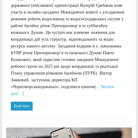
державної (військової) адміністрації Валерій Єребакан взяв
участь в онлайн-засіданні Міжвідомчої комісії з узгодження
режимів роботи водосховищ та водогосподарських систем у
районі басейну річок Причорномор’я та суббасейну
нижнього Дунаю. Ця зустріч має ключове значення для
координації дій усіх структур, відповідальних за водні
ресурси нашого регіону. Засідання відкрив в.о. начальника
БУВР річок Причорномор’я та нижнього Дунаю Павло
Буланович, який окреслив головні завдання Міжвідомчої
робочої групи на 2025 рік щодо координації та реалізації
Плану управління річковим басейном (ПУРБ). Віктор
Замковий, заступник директора КП
«Чорноморськводоканал», поділився цінним
[…Читати
далі…]
Read more