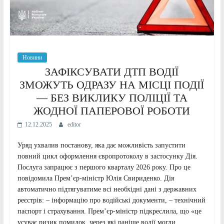
Новини
ЗАФІКСУВАТИ ДТП ВОДІЇ
ЗМОЖУТЬ ОДРАЗУ НА МІСЦІ ПОДІЇ
— БЕЗ ВИКЛИКУ ПОЛІЦІЇ ТА
ЖОДНОЇ ПАПЕРОВОЇ РОБОТИ
12.12.2025
editor
Уряд ухвалив постанову, яка дає можливість запустити
повний цикл оформлення європротоколу в застосунку Дія.
Послуга запрацює з першого кварталу 2026 року. Про це
повідомила Прем’єр-міністр Юлія Свириденко. Дія
автоматично підтягуватиме всі необхідні дані з державних
реєстрів: – інформацію про водійські документи, – технічний
паспорт і страхування. Прем’єр-міністр підкреслила, що «це
усуває ризик помилок, через які раніше водії могли