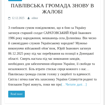
ПАВЛІВСЬКА ГРОМАДА ЗНОВУ В
ЖАЛОБІ
12.12.2025
editor
З глибоким сумом повідомляємо, що в бою за Україну
загинув старший солдат САРАТОВСЬКИЙ Юрій Іванович
1986 року народження, мешканець села Долинівка. Він чесно
й самовіддано служив Українському народові! Мужньо
виконуючи військовий обов’язок, Юрій Іванович загинув
06.12.2025 року під час перебування на позиції в Донецької
області. Смерть настала під час виконання заходів,
необхідних для забезпечення оборони України, її свободи та
незалежності. Біль втрати стискає серця кожного з нас…
Павлівська громада схиляє голову у скорботі та вдячності.
Світла і вічна пам’ять захиснику України Співчуття родині та
близьким Герої живуть, поки ми про
[…Читати далі…]
Read more