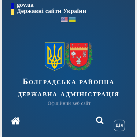
Перейти
gov.ua
Державні сайти України
до
вмісту
Болградська районна
державна адміністрація
Офіційний веб-сайт