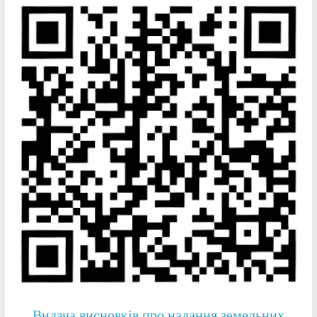
Видача висновків про надання земельних