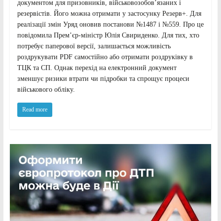
документом для призовників, військовозобов’язаних і
резервістів. Його можна отримати у застосунку Резерв+. Для
реалізації змін Уряд оновив постанови №1487 і №559. Про це
повідомила Прем’єр-міністр Юлія Свириденко. Для тих, хто
потребує паперової версії, залишається можливість
роздрукувати PDF самостійно або отримати роздруківку в
ТЦК та СП. Однак перехід на електронний документ
зменшує ризики втрати чи підробки та спрощує процеси
військового обліку.
Read more