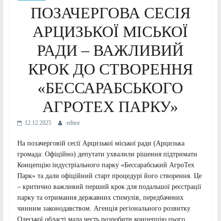
ПОЗАЧЕРГОВА СЕСІЯ
АРЦИЗЬКОЇ МІСЬКОЇ
РАДИ – ВАЖЛИВИЙ
КРОК ДО СТВОРЕННЯ
«БЕССАРАБСЬКОГО
АГРОТЕХ ПАРКУ»
12.12.2025
editor
На позачерговій сесії Арцизької міської ради (Арцизька
громада: Офіційно) депутати ухвалили рішення підтримати
Концепцію індустріального парку «Бессарабський АгроТех
Парк» та дали офіційний старт процедурі його створення. Це
– критично важливий перший крок для подальшої реєстрації
парку та отримання державних стимулів, передбачених
чинним законодавством. Агенція регіонального розвитку
Одеської області мала честь розробити концепцію цього