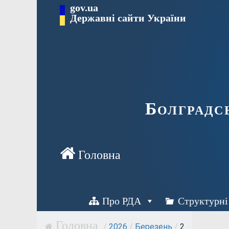
Перейти
gov.ua
Державні сайти України
до
вмісту
Болградс
Про РДА
Структурні
/
2026
/
Березень
/
2