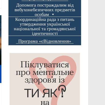
Допомога постраждалим від
вибухонебезпечних предметів
особам
Координаційна рада з питань
утвердження української
національної та громадянської
ідентичності
Програма «єВідновлення»