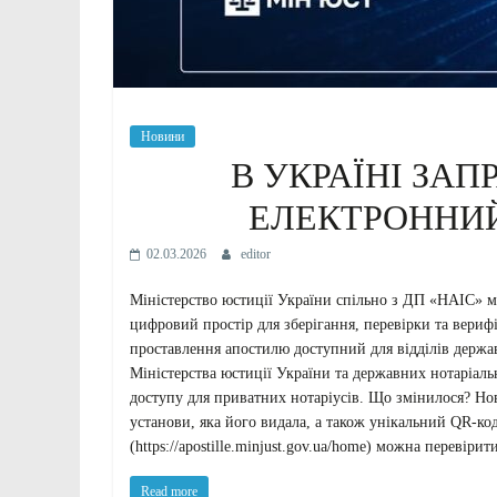
Новини
В УКРАЇНІ ЗА
ЕЛЕКТРОННИЙ
02.03.2026
editor
Міністерство юстиції України спільно з ДП «НАІС» м
цифровий простір для зберігання, перевірки та вериф
проставлення апостилю доступний для відділів держав
Міністерства юстиції України та державних нотаріаль
доступу для приватних нотаріусів. Що змінилося? Но
установи, яка його видала, а також унікальний QR-ко
(https://apostille.minjust.gov.ua/home) можна перевірити
Read more