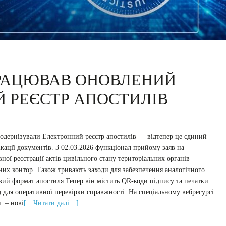
ПРАЦЮВАВ ОНОВЛЕНИЙ
 РЕЄСТР АПОСТИЛІВ
одернізували Електронний реєстр апостилів — відтепер це єдиний
ікації документів. З 02.03.2026 функціонал прийому заяв на
ної реєстрації актів цивільного стану територіальних органів
них контор. Також тривають заходи для забезпечення аналогічного
вий формат апостиля Тепер він містить QR-коди підпису та печатки
д для оперативної перевірки справжності. На спеціальному вебресурсі
: – нові
[…Читати далі…]