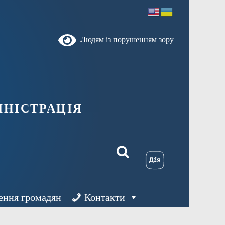
Людям із порушенням зору
ністрація
ення громадян
Контакти