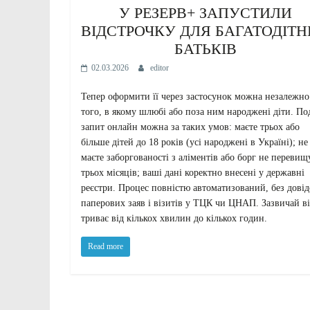
У РЕЗЕРВ+ ЗАПУСТИЛИ
ВІДСТРОЧКУ ДЛЯ БАГАТОДІТ
БАТЬКІВ
02.03.2026
editor
Тепер оформити її через застосунок можна незалежно
того, в якому шлюбі або поза ним народжені діти. По
запит онлайн можна за таких умов: маєте трьох або
більше дітей до 18 років (усі народжені в Україні); не
маєте заборгованості з аліментів або борг не перевищ
трьох місяців; ваші дані коректно внесені у державні
реєстри. Процес повністю автоматизований, без довід
паперових заяв і візитів у ТЦК чи ЦНАП. Зазвичай в
триває від кількох хвилин до кількох годин.
Read more