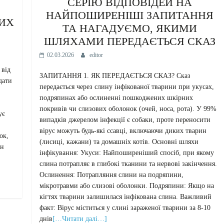
СЕРІЮ ВІДПОВІДЕЙ НА
НАЙПОШИРЕНІШІ ЗАПИТАННЯ
НИХ
ТА НАГАДУЄМО, ЯКИМИ
ШЛЯХАМИ ПЕРЕДАЄТЬСЯ СКАЗ
02.03.2026
editor
 від
ЗАПИТАННЯ 1. ЯК ПЕРЕДАЄТЬСЯ СКАЗ? Сказ
дати
передається через слину інфікованої тварини при укусах,
подряпинах або ослиненні пошкоджених шкірних
покривів чи слизових оболонок (очей, носа, рота). У 99%
ує
випадків джерелом інфекції є собаки, проте переносити
вірус можуть будь-які ссавці, включаючи диких тварин
ок,
(лисиці, кажани) та домашніх котів. Основні шляхи
ін
інфікування: Укуси: Найпоширеніший спосіб, при якому
слина потрапляє в глибокі тканини та нервові закінчення.
Ослинення: Потрапляння слини на подряпини,
мікротравми або слизові оболонки. Подряпини: Якщо на
кігтях тварини залишилася інфікована слина. Важливий
факт: Вірус міститься у слині зараженої тварини за 8-10
днів
[…Читати далі…]