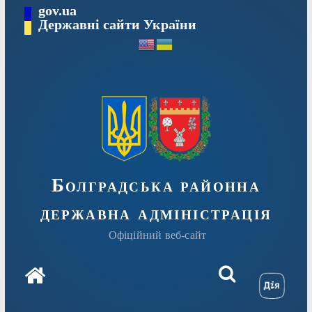
Перейти
gov.ua
Державні сайти України
до
вмісту
Болградська районна
державна адміністрація
Офіційний веб-сайт