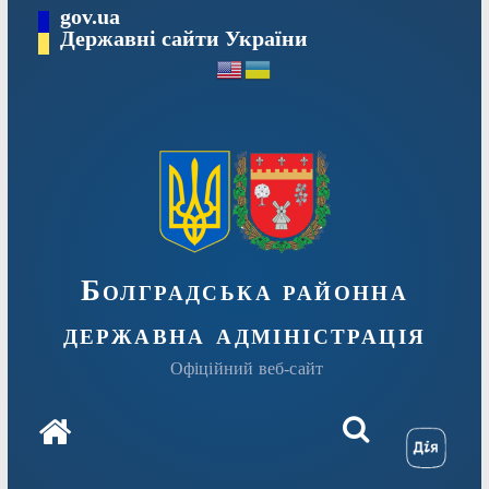
Перейти
gov.ua
Державні сайти України
до
вмісту
Болградська районна
державна адміністрація
Офіційний веб-сайт