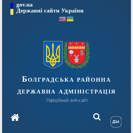
Перейти
gov.ua
Державні сайти України
до
вмісту
Болградська районна
державна адміністрація
Офіційний веб-сайт