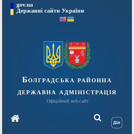
Перейти
gov.ua
Державні сайти України
до
вмісту
Болградська районна
державна адміністрація
Офіційний веб-сайт