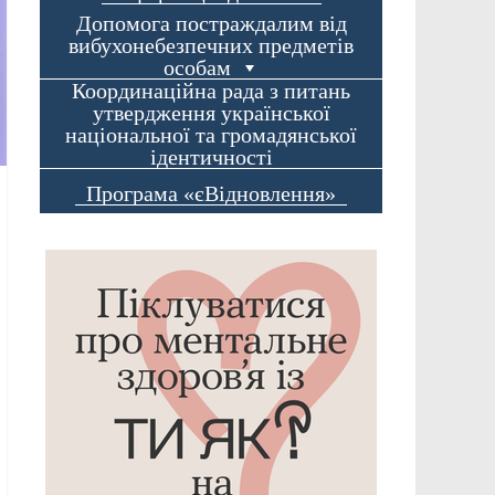
Допомога постраждалим від
вибухонебезпечних предметів
особам
Координаційна рада з питань
утвердження української
національної та громадянської
ідентичності
Програма «єВідновлення»