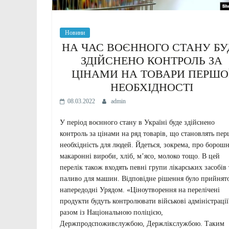
Новини
НА ЧАС ВОЄННОГО СТАНУ БУ
ЗДІЙСНЕНО КОНТРОЛЬ ЗА
ЦІНАМИ НА ТОВАРИ ПЕРШО
НЕОБХІДНОСТІ
08.03.2022
admin
У період воєнного стану в Україні буде здійснено
контроль за цінами на ряд товарів, що становлять пе
необхідність для людей. Йдеться, зокрема, про борошн
макаронні вироби, хліб, мʼясо, молоко тощо. В цей
перелік також входять певні групи лікарських засобів 
паливо для машин. Відповідне рішення було прийнят
напередодні Урядом. «Ціноутворення на перелічені
продукти будуть контролювати військові адміністрації
разом із Національною поліцією,
Держпродспоживслужбою, Держлікслужбою. Таким