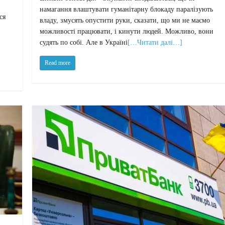
намагання влаштувати гуманітарну блокаду паралізують
ся
владу, змусять опустити руки, сказати, що ми не маємо
можливості працювати, і кинути людей. Можливо, вони
судять по собі. Але в Україні
[…Читати далі…]
Read more