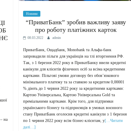
Новини
“ПриватБанк” зробив важливу заяву
ЩІ
про роботу платіжних карток
ОБ
НЄ
08.03.2022
admin
ПриватБанк, Ощадбанк, Monobank та Альфа-банк
запровадили пільги для українців на тлі вторгнення РФ.
Так, з 1 березня 2022 року в ПриватБанку ввели кредитні
канікули для клієнтів фізичних осіб за всіма кредитними
картками. Пільгові умови договору без обов’язкового
мінімального платежу та за ставкою за кредитом 0,00001
н
% діють до 1 червня 2022 року за кредитними картками:
Картою Універсальна, Картою Універсальна Gold та
ашої
преміальними картками. Крім того, для підтримки
українського бізнесу та підприємців в умовах воєнного
стану ПриватБанк оголосив кредитні канікули з 1 березня
 – на
по 1 червня 2022 року всім бізнес-клієнтам, у
[…Читати
далі…]