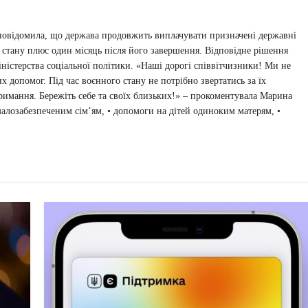
 повідомила, що держава продовжить виплачувати призначені державні
 стану плюс один місяць після його завершення. Відповідне рішення
ністерства соціальної політики. «Наші дорогі співвітчизники! Ми не
допомог. Під час воєнного стану не потрібно звертатись за їх
римання. Бережіть себе та своїх близьких!» – прокоментувала Марина
малозабезпеченим сім’ям, • допомоги на дітей одиноким матерям, •