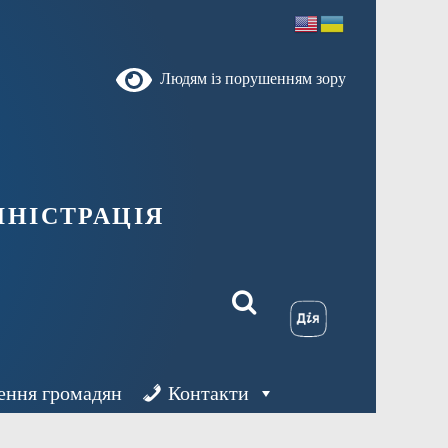
Людям із порушенням зору
ністрація
ення громадян
Контакти