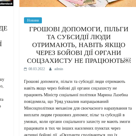
Новини
ДЕ
ГРОШОВІ ДОПОМОГИ, ПІЛЬГИ
ТА СУБСИДІЇ ЛЮДИ
Ї
ОТРИМАЮТЬ, НАВІТЬ ЯКЩО
ЧЕРЕЗ БОЙОВІ ДІЇ ОРГАНИ
СОЦЗАХИСТУ НЕ ПРАЦЮЮТЬ￼
08.03.2022
admin
ршу
Грошові допомоги, пільги та субсидії люди отримають
о,
навіть якщо через бойові дії органи соцзахисту не
працюють Міністр соціальної політики Марина Лазебна
та
повідомила, що Уряд ухвалив напрацьований
о
Мінсоцполітики механізм для своєчасного нарахування та
виплати людям грошових допомог, пільг та субсидій в
умовах, коли органи соціального захисту не мають змоги
працювати в тих чи інших населених пунктах через
активні бойові дії. «Окупанти сподіваються, що їх