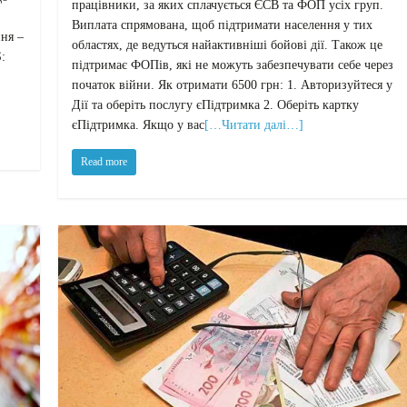
працівники, за яких сплачується ЄСВ та ФОП усіх груп.
Виплата спрямована, щоб підтримати населення у тих
ня –
областях, де ведуться найактивніші бойові дії. Також це
:
підтримає ФОПів, які не можуть забезпечувати себе через
початок війни. Як отримати 6500 грн: 1. Авторизуйтеся у
Дії та оберіть послугу єПідтримка 2. Оберіть картку
єПідтримка. Якщо у вас
[…Читати далі…]
Read more