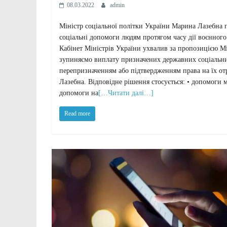
08.03.2022
admin
Міністр соціальної політки України Марина Лазебна
соціальні допомоги людям протягом часу дії воєнного
Кабінет Міністрів України ухвалив за пропозицією Мі
зупиняємо виплату призначених державних соціальних 
перепризначенням або підтвердженням права на їх от
Лазебна. Відповідне рішення стосується: • допомоги 
допомоги на
[…Читати далі…]
Read more