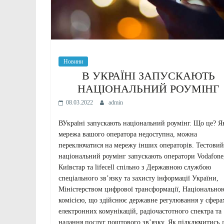
Новини
В УКРАЇНІ ЗАПУСКАЮТЬ
НАЦІОНАЛЬНИЙ РОУМІНГ
08.03.2022
admin
ВУкраїні запускають національний роумінг. Що це? 
мережа вашого оператора недоступна, можна
переключатися на мережу інших операторів. Тестовий
національний роумінг запускають оператори Vodafone
Київстар та lifecell спільно з Державною службою
спеціального зв’язку та захисту інформації України,
Міністерством цифрової трансформації, Національно
комісією, що здійснює державне регулювання у сфера
електронних комунікацій, радіочастотного спектра та
надання послуг поштового зв’язку. Як підключитись 