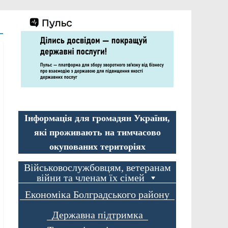
Інформація для громадян України,
які проживають на тимчасово
окупованих територіях
Військовослужбовцям, ветеранам
війни та членам їх сімей
Економіка Болградського району
Державна підтримка