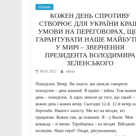
Новини
КОЖЕН ДЕНЬ СПРОТИВУ
СТВОРЮЄ ДЛЯ УКРАЇНИ КРА
УМОВИ НА ПЕРЕГОВОРАХ, Щ
ГАРАНТУВАТИ НАШЕ МАЙБУТ
У МИРІ – ЗВЕРНЕННЯ
ПРЕЗИДЕНТА ВОЛОДИМИРА
ЗЕЛЕНСЬКОГО
08.03.2022
admin
Понеділок. Вечір. Ви знаєте, ми звикли говорити:
понеділок – день важкий. В країні – війна. Тож коже
день – понеділок. А зараз звикли до того, що такий –
кожен день і кожен вечір. Сьогодні 12-й. 12-й вечір н
боротьби. Нашого захисту. Ми всі на місцях, всі
працюємо. Кожен там, де повинен. Я – у Києві. Моя
команда – зі мною. Тероборона – на місцях. Військові
позиціях. Наші герої! Лікарі, рятувальники,