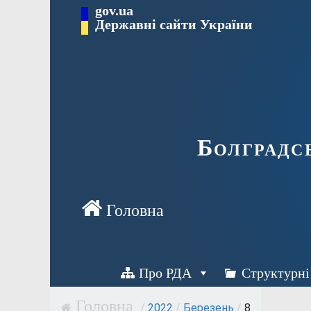
Перейти
gov.ua
Державні сайти України
до
вмісту
Болградс
Про РДА
Структурні
/
2022
/
Березень
/
8