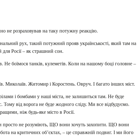
но не розраховував на таку потужну реакцію.
ональний рух, такий потужний прояв українськості, який там на
 для Росії – як страшний сон.
в. Не боїмося танків, кулеметів. Коли на нашому боці головне –
їв. Миколаїв. Житомир і Коростень. Овруч. І багато інших міст.
рілами і бомбами у наші міста, не залишиться там. Не буде
с. Тому від ворога не буде жодного сліду. Ми все відбудуємо.
ащими, ніж будь-яке місто в Росії.
ари просто не розуміють, ЩО вони хочуть захопити. ЩО вони
бота на критичних об’єктах, – це справжній подвиг. І ми його