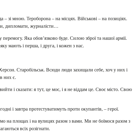
 – зі мною. Тероборона – на місцях. Військові – на позиціях.
ики, дипломати, журналісти…
 перемогу. Яка обов’язково буде. Силою зброї та нашої армії.
ку мають і перша, і друга, і кожен з нас.
Херсон. Старобільськ. Всюди люди захищали себе, хоч у них і
в них є.
 вийти і сказати: я тут, це моє, і я не віддам це. Своє місто. Свою
огодні і завтра протестуватимуть проти окупантів, – герої.
мо на площах і на вулицях разом з вами. Ми не боїмося разом з
агаються всіх розігнати.