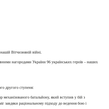
 нашій Вітчизняній війні.
авними нагородами України 96 українських героїв – наших
о другого ступеня:
механізованого батальйону, який вступив у бій з
іг завдяки раціональному підходу до ведення бою і