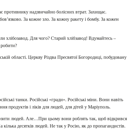
дає противнику надзвичайно болісних втрат. Захищає.
в’язково. За кожне зло. За кожну ракету і бомбу. За кожен
ли хлібозавод. Для чого? Старий хлібзавод! Вдумайтесь –
е робити?
кій області. Церкву Різдва Пресвятої Богородиці, побудовану
ійські танки. Російські «гради». Російські міни. Вони навіть
ня продуктів і ліків для людей, для дітей у Маріуполь.
озити людей. Але…При цьому вони роблять так, щоб відкрився
кілька десятків людей. Не так у Росію, як до пропагандистів.