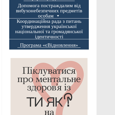
Допомога постраждалим від
вибухонебезпечних предметів
особам
Координаційна рада з питань
утвердження української
національної та громадянської
ідентичності
Програма «єВідновлення»