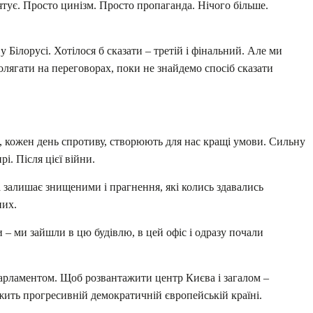
ятує. Просто цинізм. Просто пропаганда. Нічого більше.
у Білорусі. Хотілося б сказати – третій і фінальний. Але ми
олягати на переговорах, поки не знайдемо спосіб сказати
 кожен день спротиву, створюють для нас кращі умови. Сильну
. Після цієї війни.
а залишає знищеними і прагнення, які колись здавались
них.
– ми зайшли в цю будівлю, в цей офіс і одразу почали
 парламентом. Щоб розвантажити центр Києва і загалом –
ежить прогресивній демократичній європейській країні.