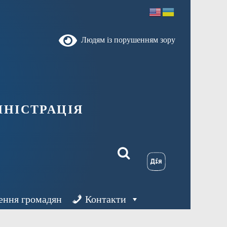
Людям із порушенням зору
ністрація
ення громадян
Контакти