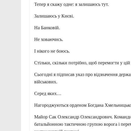
Тепер я скажу одне: я залишаюсь тут.
Залишаюсь у Києві.
На Банковій.
Не ховаючись.
І нікого не боюсь.
Стільки, скільки потрібно, щоб перемогти у цій
Сьогодні я підписав указ про відзначення держ
військових.
Серед яких…
Нагороджуються орденом Богдана Хмельницьког
Майор Сак Олександр Олександрович. Командир 
батальйонною тактичною групою ворога і перем