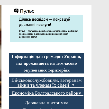
Інформація для громадян України,
які проживають на тимчасово
окупованих територіях
Військовослужбовцям, ветеранам
війни та членам їх сімей
Економіка Болградського району
Державна підтримка