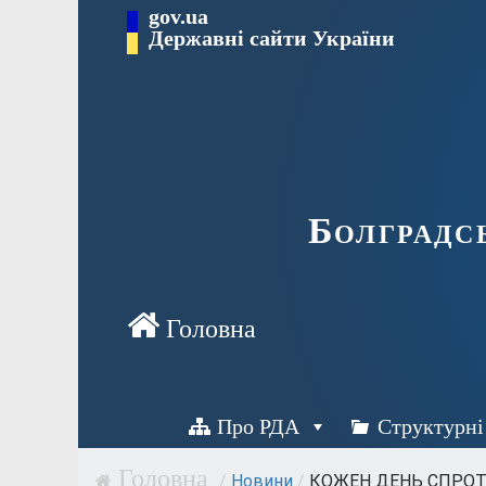
Перейти
gov.ua
Державні сайти України
до
вмісту
Болградс
Про РДА
Структурні
/
Новини
/
КОЖЕН ДЕНЬ СПРОТИ