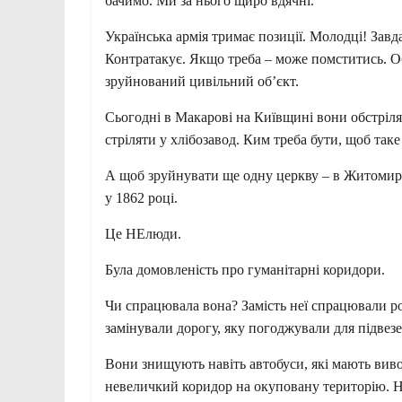
бачимо. Ми за нього щиро вдячні.
Українська армія тримає позиції. Молодці! Зав
Контратакує. Якщо треба – може помститись. Обо
зруйнований цивільний об’єкт.
Сьогодні в Макарові на Київщині вони обстріля
стріляти у хлібозавод. Ким треба бути, щоб так
А щоб зруйнувати ще одну церкву – в Житомирсь
у 1862 році.
Це НЕлюди.
Була домовленість про гуманітарні коридори.
Чи спрацювала вона? Замість неї спрацювали рос
замінували дорогу, яку погоджували для підвезен
Вони знищують навіть автобуси, які мають вив
невеличкий коридор на окуповану територію. На 