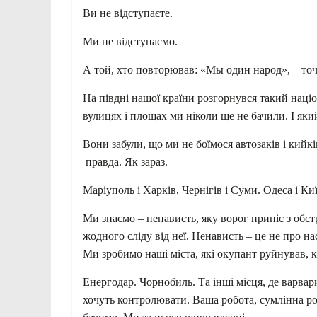
Ви не відступаєте.
Ми не відступаємо.
А той, хто повторював: «Мы один народ», – точ
На півдні нашої країни розгорнувся такий наці
вулицях і площах ми ніколи ще не бачили. І який
Вони забули, що ми не боїмося автозаків і кийкі
правда. Як зараз.
Маріуполь і Харків, Чернігів і Суми. Одеса і Ки
Ми знаємо – ненависть, яку ворог приніс з обст
жодного сліду від неї. Ненависть – це не про на
Ми зробимо наші міста, які окупант руйнував, кр
Енергодар. Чорнобиль. Та інші місця, де варв
хочуть контролювати. Ваша робота, сумлінна ро