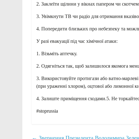
2. Заклеїти щілини у вікнах папером чи скотчем
3. Увімкнути ТВ чи радіо для отримання вказіво
4. Попередити близьких про небезпеку та можл
У разі евакуації під час хімічної атаки:
1. Візьміть аптечку.
2. Одягніться так, щоб залишилося якомога мен
3. Використовуйте протигази або ватно-марлеві
(при ураженні хлором), оцтової або лимонної к
4. Залиште приміщення сходами.5. Не торкайтес
#stoprussia
←
Звернення Президента Володимира Зеленсь