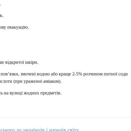
.
к.
иву евакуацію.
ше відкритої шкіри.
 пов’язки, змочені водою або краще 2-5% розчином питної соди
ислоти (при ураженні аміаком).
ь на вулиці жодних предметів.
кого до українців і народів світу