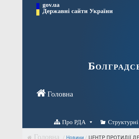
Перейти
gov.ua
Державні сайти України
до
вмісту
Болградс
Про РДА
Структурні
/
Новини
/
ЦЕНТР ПРОТИДІЇ ДЕЗ