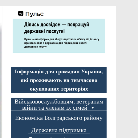
Інформація для громадян України,
які проживають на тимчасово
окупованих територіях
Військовослужбовцям, ветеранам
війни та членам їх сімей
Економіка Болградського району
Державна підтримка