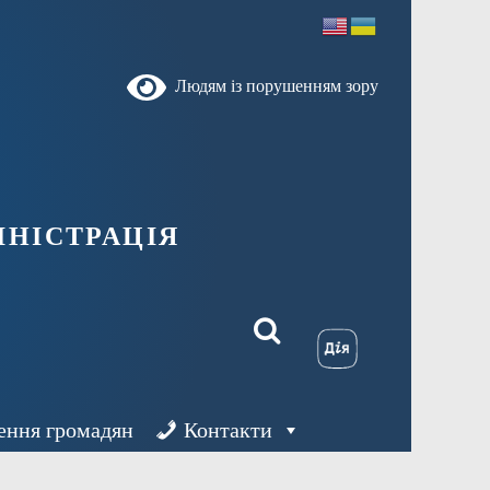
Людям із порушенням зору
ністрація
ення громадян
Контакти