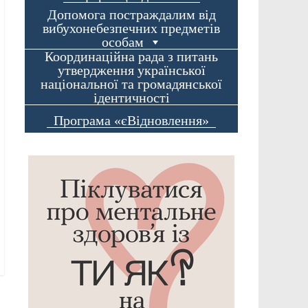
Допомога постраждалим від
вибухонебезпечних предметів
особам
Координаційна рада з питань
утвердження української
національної та громадянської
ідентичності
Програма «єВідновлення»