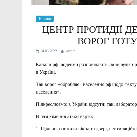
Новини
ЦЕНТР ПРОТИДІЇ ДЕ
ВОРОГ ГОТУ
24.03.2022
admin
Канали рф щоденно розповідають своїй аудиторі
в Україні.
Так ворог «обробляє» населення рф щодо факту 
населення».
Підкреслюємо: в Україні відсутні такі лабораторі
В разі хімічної атаки варто:
1. Щільно зачинити вікна та двері, вентиляційн