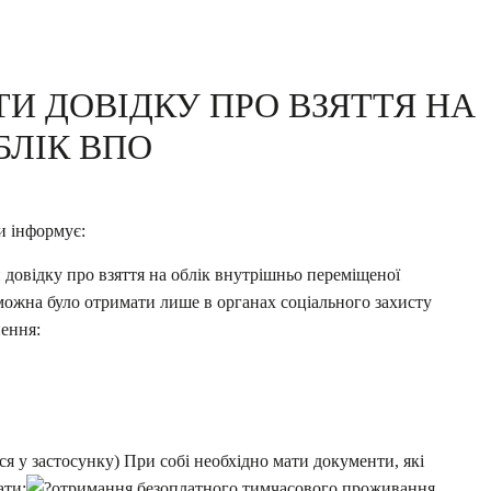
И ДОВІДКУ ПРО ВЗЯТТЯ НА
БЛІК ВПО
и інформує:
довідку про взяття на облік внутрішньо переміщеної
можна було отримати лише в органах соціального захисту
нення:
ься у застосунку) При собі необхідно мати документи, які
ати:
отримання безоплатного тимчасового проживання