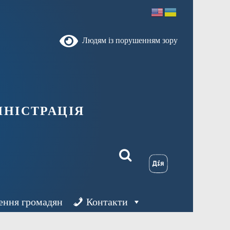
Людям із порушенням зору
ністрація
ення громадян
Контакти