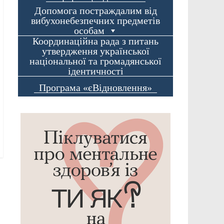
Допомога постраждалим від
вибухонебезпечних предметів
особам
Координаційна рада з питань
утвердження української
національної та громадянської
ідентичності
Програма «єВідновлення»
→