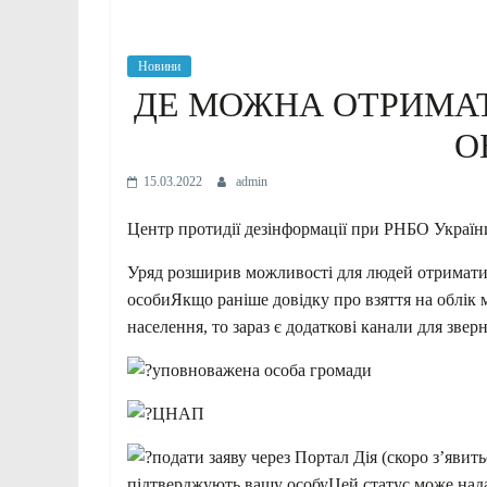
Новини
ДЕ МОЖНА ОТРИМАТ
О
15.03.2022
admin
Центр протидії дезінформації при РНБО Україн
Уряд розширив можливості для людей отримати 
особиЯкщо раніше довідку про взяття на облік 
населення, то зараз є додаткові канали для звер
уповноважена особа громади
ЦНАП
подати заяву через Портал Дія (скоро з’явит
підтверджують вашу особуЦей статус може над