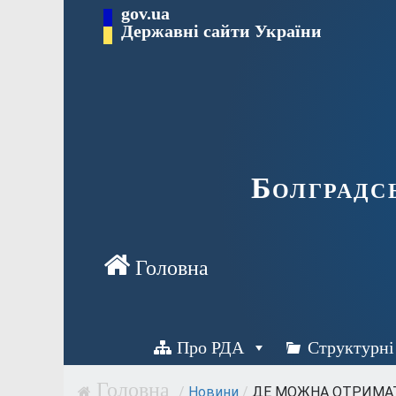
Перейти
gov.ua
Державні сайти України
до
вмісту
Болградс
Про РДА
Структурні
/
Новини
/
ДЕ МОЖНА ОТРИМАТИ