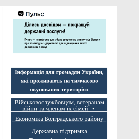
Інформація для громадян України,
які проживають на тимчасово
окупованих територіях
Військовослужбовцям, ветеранам
війни та членам їх сімей
Економіка Болградського району
Державна підтримка