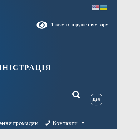
Людям із порушенням зору
ністрація
ення громадян
Контакти