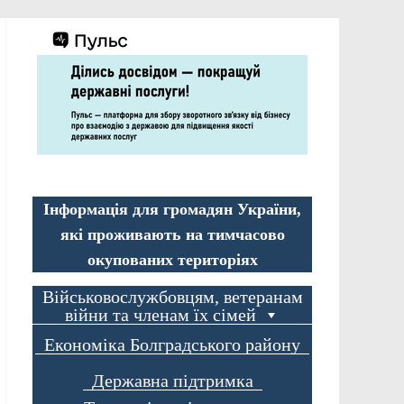
Інформація для громадян України,
які проживають на тимчасово
окупованих територіях
Військовослужбовцям, ветеранам
війни та членам їх сімей
Економіка Болградського району
Державна підтримка