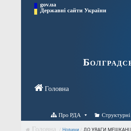
Перейти
gov.ua
Державні сайти України
до
вмісту
Болградс
Про РДА
Структурні
/
Новини
/
ДО УВАГИ МЕШКАНЦ