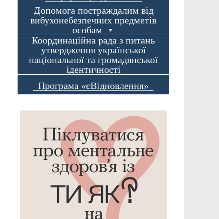
Допомога постраждалим від
вибухонебезпечних предметів
особам
Координаційна рада з питань
утвердження української
національної та громадянської
ідентичності
Програма «єВідновлення»