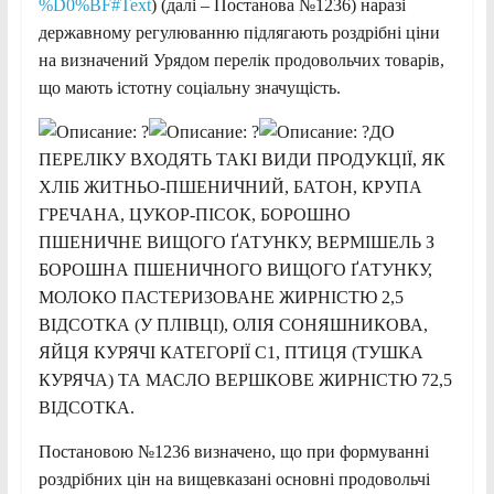
%D0%BF#Text
) (далі – Постанова №1236) наразі
державному регулюванню підлягають роздрібні ціни
на визначений Урядом перелік продовольчих товарів,
що мають істотну соціальну значущість.
ДО
ПЕРЕЛІКУ ВХОДЯТЬ ТАКІ ВИДИ ПРОДУКЦІЇ, ЯК
ХЛІБ ЖИТНЬО-ПШЕНИЧНИЙ, БАТОН, КРУПА
ГРЕЧАНА, ЦУКОР-ПІСОК, БОРОШНО
ПШЕНИЧНЕ ВИЩОГО ҐАТУНКУ, ВЕРМІШЕЛЬ З
БОРОШНА ПШЕНИЧНОГО ВИЩОГО ҐАТУНКУ,
МОЛОКО ПАСТЕРИЗОВАНЕ ЖИРНІСТЮ 2,5
ВІДСОТКА (У ПЛІВЦІ), ОЛІЯ СОНЯШНИКОВА,
ЯЙЦЯ КУРЯЧІ КАТЕГОРІЇ С1, ПТИЦЯ (ТУШКА
КУРЯЧА) ТА МАСЛО ВЕРШКОВЕ ЖИРНІСТЮ 72,5
ВІДСОТКА.
Постановою №1236 визначено, що при формуванні
роздрібних цін на вищевказані основні продовольчі