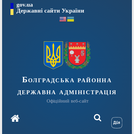
Перейти
gov.ua
Державні сайти України
до
вмісту
Болградська районна
державна адміністрація
Офіційний веб-сайт