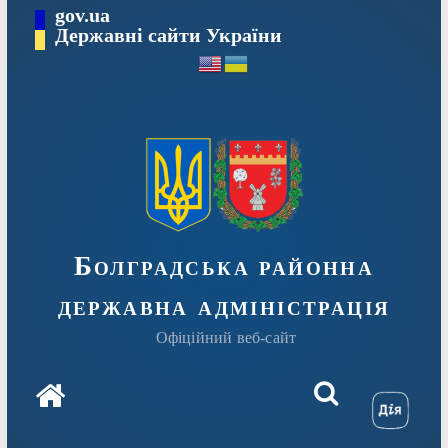
Перейти
gov.ua
Державні сайти України
до
вмісту
Болградська районна
державна адміністрація
Офіційний веб-сайт