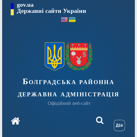
Перейти
gov.ua
Державні сайти України
до
вмісту
Болградська районна
державна адміністрація
Офіційний веб-сайт