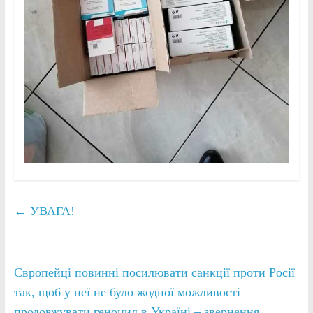
←
УВАГА!
Європейці повинні посилювати санкції проти Росії
так, щоб у неї не було жодної можливості
продовжувати геноцид в Україні – звернення