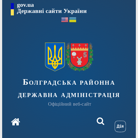
Перейти
gov.ua
Державні сайти України
до
вмісту
Болградська районна
державна адміністрація
Офіційний веб-сайт