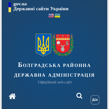
Перейти
gov.ua
Державні сайти України
до
вмісту
Болградська районна
державна адміністрація
Офіційний веб-сайт