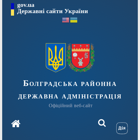
Перейти
gov.ua
Державні сайти України
до
вмісту
Болградська районна
державна адміністрація
Офіційний веб-сайт