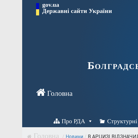
Перейти
gov.ua
Державні сайти України
до
вмісту
Болградс
Про РДА
Структурні
/
Новини
/
В АРЦИЗІ ВІДЗНАЧИЛ