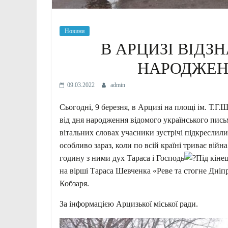
Новини
В АРЦИЗІ ВІДЗН
НАРОДЖЕНН
09.03.2022
admin
Сьогодні, 9 березня, в Арцизі на площі ім. Т.Г.
від дня народження відомого українського пис
вітальних словах учасники зустрічі підкреслили
особливо зараз, коли по всій країні триває вій
годину з ними дух Тараса і Господь
Під кіне
на вірші Тараса Шевченка «Реве та стогне Дні
Кобзаря.
За інформацією Арцизької міської ради.