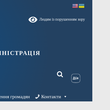
Людям із порушенням зору
ністрація
ення громадян
Контакти