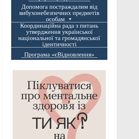
Допомога постраждалим від
вибухонебезпечних предметів
особам
Координаційна рада з питань
утвердження української
національної та громадянської
ідентичності
Програма «єВідновлення»