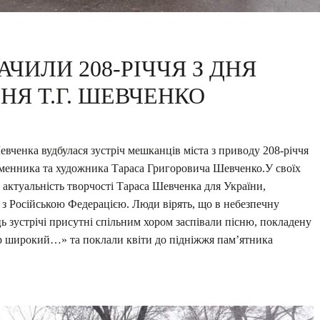
АЧИЛИ 208-РІЧЧЯ З ДНЯ
Я Т.Г. ШЕВЧЕНКО
Шевченка вудбулася зустріч мешканців міста з приводу 208-річчя
ьменника та художника Тараса Григоровича Шевченко.У своїх
 актуальність творчості Тараса Шевченка для України,
на з Російською Федерацією. Люди вірять, що в небезпечну
ць зустрічі присутні спільним хором заспівали пісню, покладену
пр широкий…» та поклали квіти до підніжжя пам’ятника