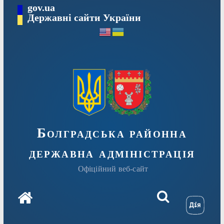
Перейти
gov.ua
Державні сайти України
до
вмісту
Болградська районна
державна адміністрація
Офіційний веб-сайт