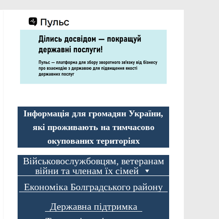
Інформація для громадян України,
які проживають на тимчасово
окупованих територіях
Військовослужбовцям, ветеранам
війни та членам їх сімей
Економіка Болградського району
Державна підтримка