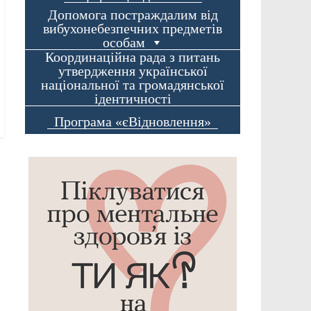
Допомога постраждалим від
вибухонебезпечних предметів
особам
Координаційна рада з питань
утвердження української
національної та громадянської
ідентичності
Програма «єВідновлення»