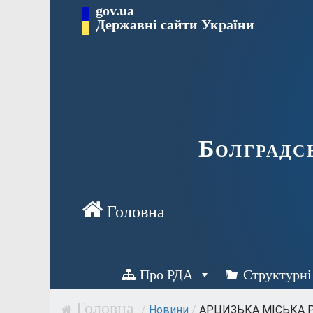
Перейти
gov.ua
Державні сайти України
до
вмісту
Болградс
Про РДА
Структурні
/
Новини
/
АРЦИЗЬКА МІСЬКА Р