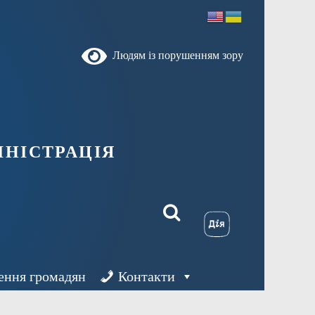
Людям із порушенням зору
ністрація
ення громадян
Контакти