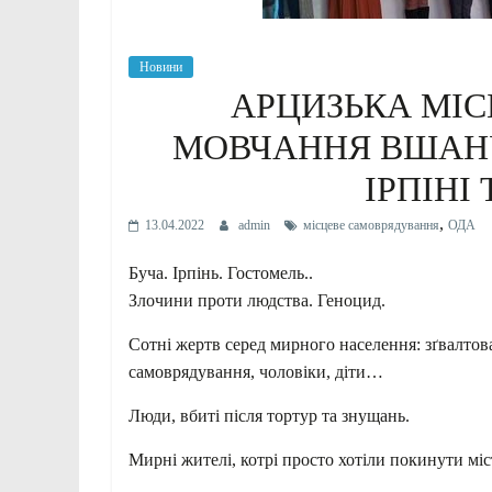
Новини
АРЦИЗЬКА МІ
МОВЧАННЯ ВШАНУ
ІРПІНІ
,
13.04.2022
admin
місцеве самоврядування
ОДА
Буча. Ірпінь. Гостомель..
Злочини проти людства. Геноцид.
Сотні жертв серед мирного населення: зґвалтов
самоврядування, чоловіки, діти…
Люди, вбиті після тортур та знущань.
Мирні жителі, котрі просто хотіли покинути міс