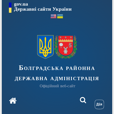
Перейти
gov.ua
Державні сайти України
до
вмісту
Болградська районна
державна адміністрація
Офіційний веб-сайт