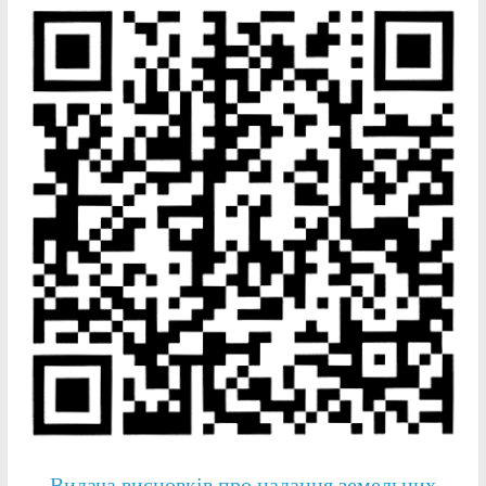
Видача висновків про надання земельних