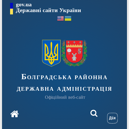
Перейти
gov.ua
Державні сайти України
до
вмісту
Болградська районна
державна адміністрація
Офіційний веб-сайт