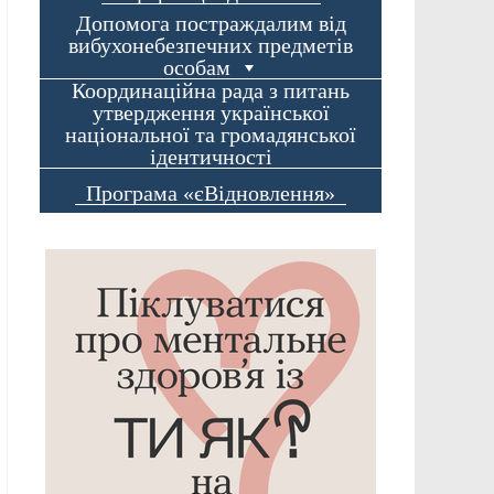
Допомога постраждалим від
вибухонебезпечних предметів
особам
Координаційна рада з питань
утвердження української
національної та громадянської
ідентичності
Програма «єВідновлення»