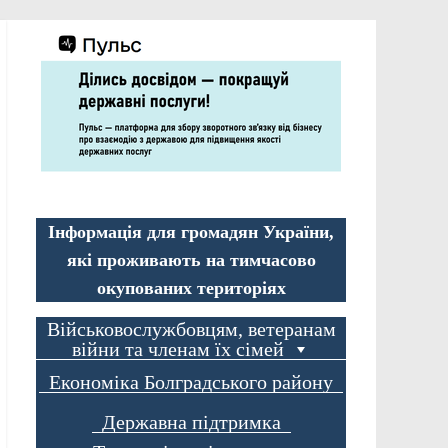
Інформація для громадян України,
які проживають на тимчасово
окупованих територіях
Військовослужбовцям, ветеранам
війни та членам їх сімей
Економіка Болградського району
Державна підтримка