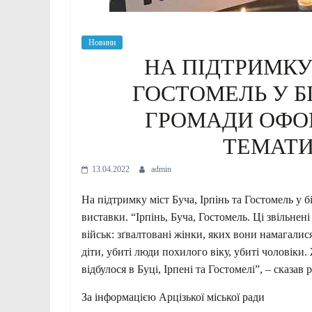
Новини
НА ПІДТРИМКУ 
ГОСТОМЕЛЬ У Б
ГРОМАДИ ОФО
ТЕМАТИ
13.04.2022
admin
На підтримку міст Буча, Ірпінь та Гостомель у 
виставки. “Ірпінь, Буча, Гостомель. Ці звільнен
військ: зґвалтовані жінки, яких вони намагалис
діти, убиті люди похилого віку, убиті чоловіки
відбулося в Буці, Ірпені та Гостомелі”, – сказ
За інформацією Арцізької міської ради