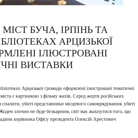
МІСТ БУЧА, ІРПІНЬ ТА
ІБЛІОТЕКАХ АРЦИЗЬКОЇ
РМЛЕНІ ІЛЮСТРОВАНІ
ЧНІ ВИСТАВКИ
бібліотеках Арцизької громади оформлені ілюстровані тематичні
і міста є картинкою з фільму жахів. Серед жертв російських
я спалити, убиті представники місцевого самоврядування, убиті
. Жоден злочин не буде безкарним, світ має жахнутися того, що
ав радник керівника Офісу президента Олексій Арестович