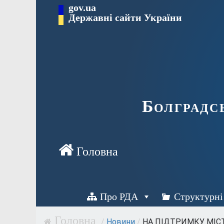
Перейти
gov.ua
Державні сайти України
до
вмісту
Болградс
Про РДА
Структурні
/
Новини
/
НА ПІДТРИМКУ МІСТ 