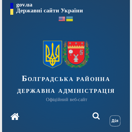
Перейти
gov.ua
Державні сайти України
до
вмісту
Болградська районна
державна адміністрація
Офіційний веб-сайт