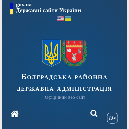
Перейти
gov.ua
Державні сайти України
до
вмісту
Болградська районна
державна адміністрація
Офіційний веб-сайт