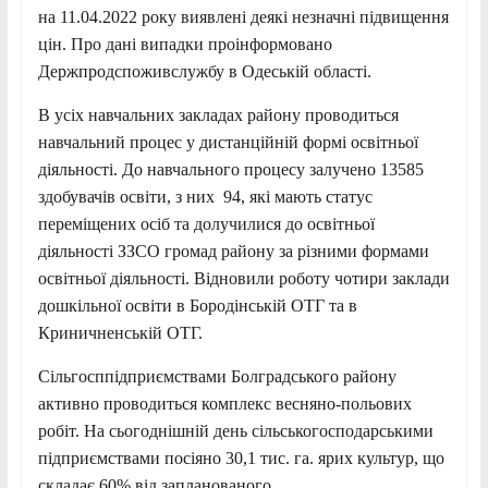
на 11.04.2022 року виявлені деякі незначні підвищення
цін. Про дані випадки проінформовано
Держпродспоживслужбу в Одеській області.
В усіх навчальних закладах району проводиться
навчальний процес у дистанційній формі освітньої
діяльності. До навчального процесу залучено 13585
здобувачів освіти, з них 94, які мають статус
переміщених осіб та долучилися до освітньої
діяльності ЗЗСО громад району за різними формами
освітньої діяльності. Відновили роботу чотири заклади
дошкільної освіти в Бородінській ОТГ та в
Криничненській ОТГ.
Сільгосппідприємствами Болградського району
активно проводиться комплекс весняно-польових
робіт. На сьогоднішній день сільськогосподарськими
підприємствами посіяно 30,1 тис. га. ярих культур, що
складає 60% від запланованого.