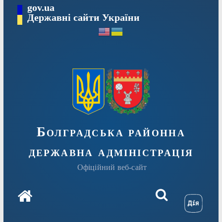
Перейти
gov.ua
Державні сайти України
до
вмісту
Болградська районна
державна адміністрація
Офіційний веб-сайт