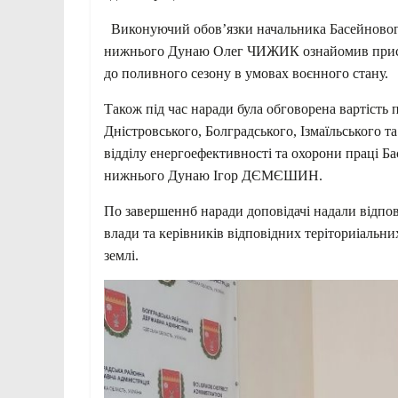
Виконуючий обов’язки начальника Басейнового
нижнього Дунаю Олег ЧИЖИК ознайомив присут
до поливного сезону в умовах воєнного стану.
Також під час наради була обговорена вартість 
Дністровського, Болградського, Ізмаїльського т
відділу енергоефективності та охорони праці Б
нижнього Дунаю Ігор ДЄМЄШИН.
По завершеннб наради доповідачі надали відпові
влади та керівників відповідних теріториіальни
землі.