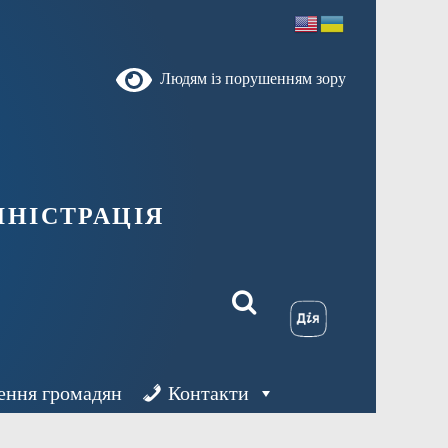
Людям із порушенням зору
ністрація
ення громадян
Контакти