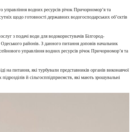
 управління водних ресурсів річок Причорномор’я та
ніх щодо готовності державних водогосподарських об’єктів
послуг з подачі води для водокористувачів Білгород-
а Одеського районів. З данного питання доповів начальник
асейнового управління водних ресурсів річок Причорномор’я та
ді на питання, які турбували представників органів виконавчої
х підрозділів й сільгосппідприємств, які мають зрошувальні