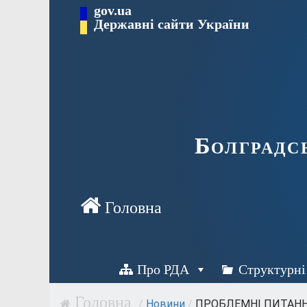
Перейти
gov.ua
Державні сайти України
до
вмісту
Болградс
Про РДА
Структурні
/
Новини
/
ПРОБЛЕМНІ ПИТАНН