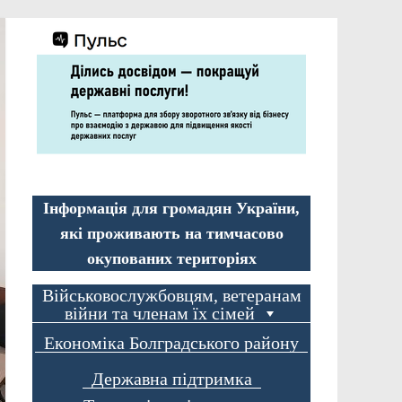
Інформація для громадян України,
які проживають на тимчасово
окупованих територіях
Військовослужбовцям, ветеранам
війни та членам їх сімей
Економіка Болградського району
Державна підтримка