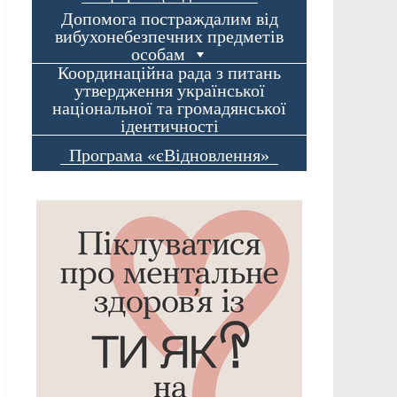
Допомога постраждалим від
вибухонебезпечних предметів
особам
Координаційна рада з питань
утвердження української
національної та громадянської
ідентичності
Програма «єВідновлення»