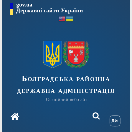
Перейти
gov.ua
Державні сайти України
до
вмісту
Болградська районна
державна адміністрація
Офіційний веб-сайт