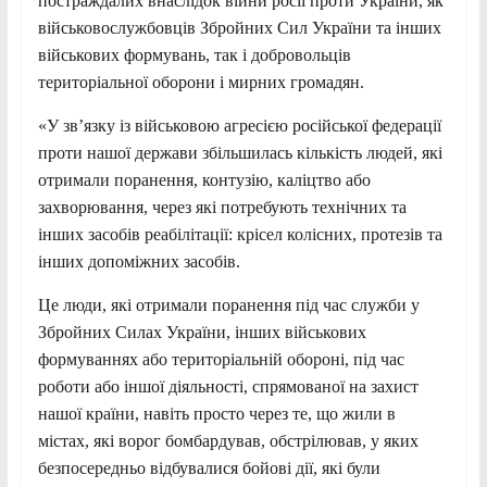
постраждалих внаслідок війни росії проти України, як
військовослужбовців Збройних Сил України та інших
військових формувань, так і добровольців
територіальної оборони і мирних громадян.
«У зв’язку із військовою агресією російської федерації
проти нашої держави збільшилась кількість людей, які
отримали поранення, контузію, каліцтво або
захворювання, через які потребують технічних та
інших засобів реабілітації: крісел колісних, протезів та
інших допоміжних засобів.
Це люди, які отримали поранення під час служби у
Збройних Силах України, інших військових
формуваннях або територіальній обороні, під час
роботи або іншої діяльності, спрямованої на захист
нашої країни, навіть просто через те, що жили в
містах, які ворог бомбардував, обстрілював, у яких
безпосередньо відбувалися бойові дії, які були