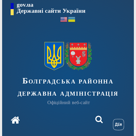
Перейти
gov.ua
Державні сайти України
до
вмісту
Болградська районна
державна адміністрація
Офіційний веб-сайт