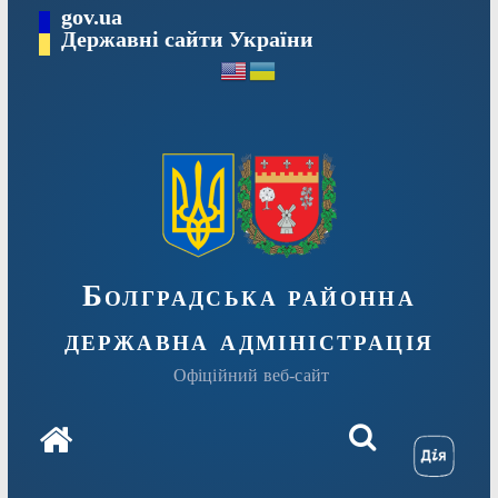
Перейти
gov.ua
Державні сайти України
до
вмісту
Болградська районна
державна адміністрація
Офіційний веб-сайт