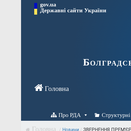
Перейти
gov.ua
Державні сайти України
до
вмісту
Болградс
Про РДА
Структурні
/
Новини
/
ЗВЕРНЕННЯ ПРЕМ’ЄР-