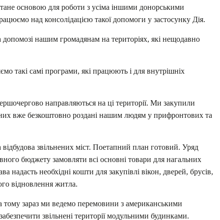
ане основою для роботи з усіма іншими донорськими
Працюємо над консолідацією такої допомоги у застосунку Дія.
а допомозі нашим громадянам на територіях, які нещодавно
ємо такі самі програми, які працюють і для внутрішніх
 першочергово направляються на ці території. Ми закупили
 з них вже безкоштовно роздані нашим людям у прифронтових та
відбудова звільнених міст. Поетапний план готовий. Уряд
ного бюджету замовляти всі основні товари для нагальних
ва надасть необхідні кошти для закупівлі вікон, дверей, брусів,
ого відновлення житла.
 а тому зараз ми ведемо перемовини з американськими
забезпечити звільнені території модульними будинками.