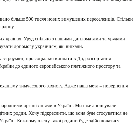
ровано більше 500 тисяч нових вимушених переселенців. Стільки
ордону.
ших країнах. Уряд спільно з нашими дипломатами та урядами
зувати допомогу українцям, які виїхали.
за роумінг, про соціальні виплати в Дії, розгортання
країни до єдиного європейського платіжного простору та
еханізму тимчасового захисту. Адже наша мета – повернення
народними організаціями в Україні. Ми вже анонсували
тних родин. Хочу підкреслити, що вона буде стосуватися не
 Україні. Кожному члену такої родини буде здійснюватися