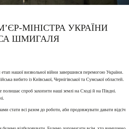
’ЄР-МІНІСТРА УКРАЇНИ
СА ШМИГАЛЯ
 етап нашої визвольної війни завершився перемогою України.
йська вибито із Київської, Чернігівської та Сумської областей.
е полишає спроб захопити наші землі на Сході й на Півдні.
і.
ами стати всі разом до роботи, аби продовжувати давати відсіч
ком будемо відбудовувати. Будемо допомагати всім, хто вимушено