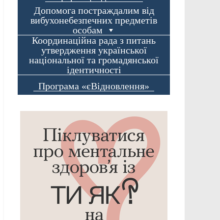
Допомога постраждалим від
вибухонебезпечних предметів
особам
Координаційна рада з питань
утвердження української
національної та громадянської
ідентичності
Програма «єВідновлення»