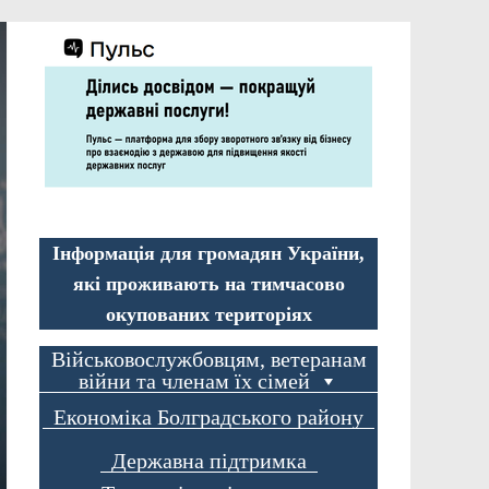
Інформація для громадян України,
які проживають на тимчасово
окупованих територіях
Військовослужбовцям, ветеранам
війни та членам їх сімей
Економіка Болградського району
Державна підтримка