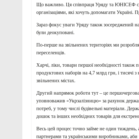
Що важливо. Ця співпраця Уряду та ЮНІСЕФ ст
організаціями, які хочуть допомагати Україні. 
Зараз фокус уваги Уряду також зосереджений н
були деокуповані.
По-перше на звільнених територіях ми розробля
переселенців.
Харчі, ліки, товари першої необхідності також
продуктових наборів на 4,7 млрд грн, і тисячі
звільнених містах.
Другий напрямок роботи тут – це першочергова 
уповноважив «Укрзалізницю» за рахунок держав
потреб, у тому числі будівельні матеріали. Держа
дошок та інших необхідних товарів для екстрен
Весь цей процес точно займе не один тиждень,
партнерами та українськими виробниками, аби 