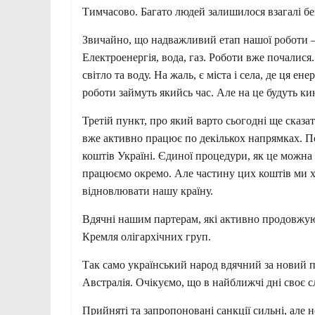
Тимчасово. Багато людей залишилося взагалі бе
Звичайно, що надважливий етап нашої роботи –
Електроенергія, вода, газ. Роботи вже почалися
світло та воду. На жаль, є міста і села, де ця 
роботи займуть якийсь час. Але на це будуть кин
Третій пункт, про який варто сьогодні ще сказа
вже активно працює по декількох напрямках. По
коштів Україні. Єдиної процедури, як це можна 
працюємо окремо. Але частину цих коштів ми х
відновлювати нашу країну.
Вдячні нашим партерам, які активно продовжую
Кремля олігархічних груп.
Так само український народ вдячний за новий 
Австралія. Очікуємо, що в найближчі дні своє 
Прийняті та запропоновані санкції сильні, але н