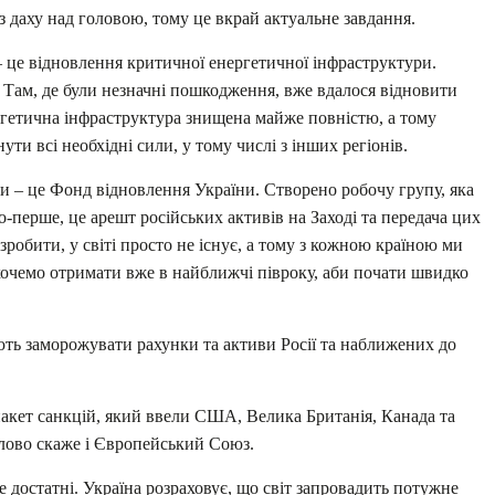
з даху над головою, тому це вкрай актуальне завдання.
 це відновлення критичної енергетичної інфраструктури.
. Там, де були незначні пошкодження, вже вдалося відновити
енергетична інфраструктура знищена майже повністю, а тому
ути всі необхідні сили, у тому числі з інших регіонів.
ти – це Фонд відновлення України. Створено робочу групу, яка
-перше, це арешт російських активів на Заході та передача цих
зробити, у світі просто не існує, а тому з кожною країною ми
очемо отримати вже в найближчі півроку, аби почати швидко
ть заморожувати рахунки та активи Росії та наближених до
пакет санкцій, який ввели США, Велика Британія, Канада та
слово скаже і Європейський Союз.
е достатні. Україна розраховує, що світ запровадить потужне