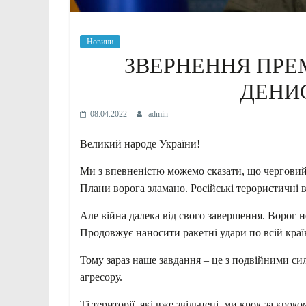
Новини
ЗВЕРНЕННЯ ПРЕМ
ДЕНИ
08.04.2022
admin
Великий народе України!
Ми з впевненістю можемо сказати, що черговий
Плани ворога зламано. Російські терористичні ві
Але війна далека від свого завершення. Ворог н
Продовжує наносити ракетні удари по всій країн
Тому зараз наше завдання – це з подвійними сил
агресору.
Ті території, які вже звільнені, ми крок за кро