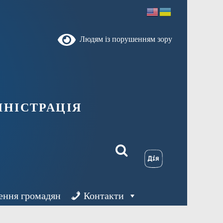
Людям із порушенням зору
ністрація
ення громадян
Контакти