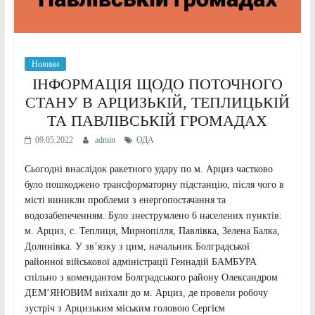
Новини
ІНФОРМАЦІЯ ЩОДО ПОТОЧНОГО
СТАНУ В АРЦИЗЬКІЙ, ТЕПЛИЦЬКІЙ
ТА ПАВЛІВСЬКІЙ ГРОМАДАХ
09.05.2022
admin
ОДА
Сьогодні внаслідок ракетного удару по м. Арциз частково
було пошкоджено трансформаторну підстанцію, після чого в
місті виникли проблеми з енергопостачання та
водозабепеченням. Було знеструмлено 6 населених пунктів:
м. Арциз, с. Теплиця, Мирнопілля, Павлівка, Зелена Балка,
Долинівка. У зв’язку з цим, начальник Болградської
районної військової адміністрації Геннадій БАМБУРА
спільно з комендантом Болградського району Олександром
ДЕМ’ЯНОВИМ виїхали до м. Арциз, де провели робочу
зустріч з Арцизьким міським головою Сергієм