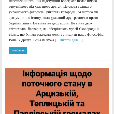
небезпечнішого, ніж підступний ворог, але немає нічого
отрутнішого від удаваного друга». Це слова великого
українського філософа Григорія Сковороди. 24 лютого ми
зрозуміли цю істину, коли удаваний друг розпочав проти
України війну. Це війна не двох армій. Це війна двох
світоглядів. Варварів, які обстрілюють музей Сковороди й
вірять, що їхніми ракетами можна знищити нашу філософію.
Вона їх дратує. Вона їм чужа.
[…Читати далі…]
Read more