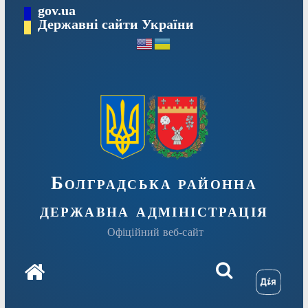
Перейти
gov.ua
Державні сайти України
до
вмісту
Болградська районна
державна адміністрація
Офіційний веб-сайт