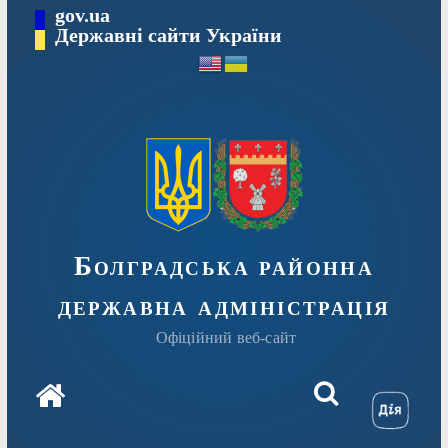
Перейти
gov.ua
Державні сайти України
до
вмісту
Болградська районна
державна адміністрація
Офіційний веб-сайт