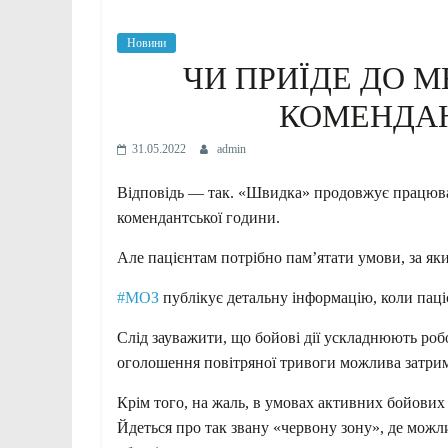
Новини
ЧИ ПРИЇДЕ ДО М
КОМЕНДАН
31.05.2022
admin
Відповідь — так. «Швидка» продовжує працюват
комендантської години.
Але пацієнтам потрібно пам’ятати умови, за як
#МОЗ
публікує детальну інформацію, коли паці
Слід зауважити, що бойові дії ускладнюють роб
оголошення повітряної тривоги можлива затримк
Крім того, на жаль, в умовах активних бойових
Йдеться про так звану «червону зону», де можл