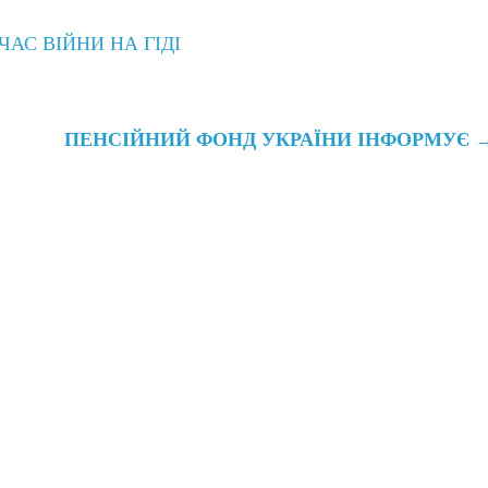
АС ВІЙНИ НА ГІДІ
ПЕНС
І
ЙНИЙ
ФОНД
УКРА
Ї
НИ
І
НФОРМУ
Є