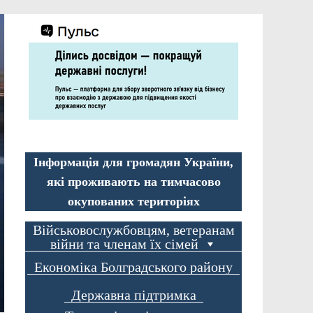
Інформація для громадян України,
які проживають на тимчасово
окупованих територіях
Військовослужбовцям, ветеранам
війни та членам їх сімей
Економіка Болградського району
Державна підтримка