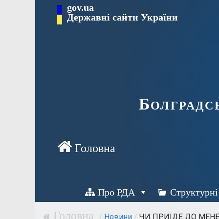
Перейти
gov.ua
Державні сайти України
до
вмісту
Болградс
Про РДА
Структурні
/
Новини
/
ЧИ ПРИЇДЕ ДО МЕНЕ.