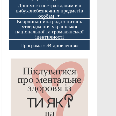
Допомога постраждалим від
вибухонебезпечних предметів
особам
Координаційна рада з питань
утвердження української
національної та громадянської
ідентичності
Програма «єВідновлення»