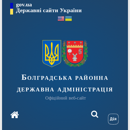
Перейти
gov.ua
Державні сайти України
до
вмісту
Болградська районна
державна адміністрація
Офіційний веб-сайт