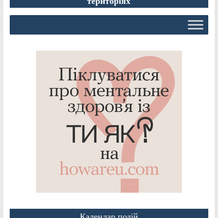
територіях
Календар подій