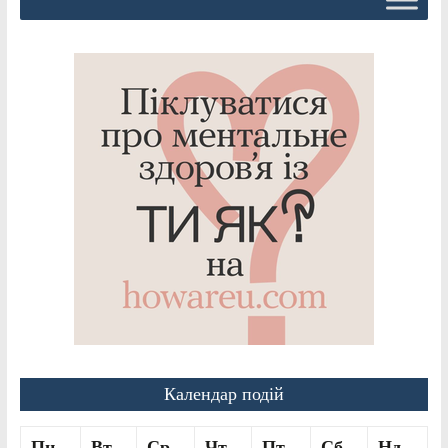
Календар подій
Пн
Вт
Ср
Чт
Пт
Сб
Нд