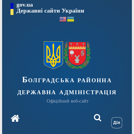
Перейти
gov.ua
Державні сайти України
до
вмісту
Болградська районна
державна адміністрація
Офіційний веб-сайт